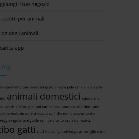
ggiungi il tuo negozio
rodotti per animali
log degli animali
carica app
TAG
ddestramento cani
aereosol gatto
allergia pelo cane
allergia pelo
animali domestici
atto
asino nano
au-beach
biscotti per cani fatti in casa
cane anziano cibo
cane
nziano malattie
cane stressato
cani che non puzzano
cani e
piaggia regole
cani guida
cani pelo corto
cavia domestica
cibo gatti
ciuchino
congiuntivite gatto
coniglio nano