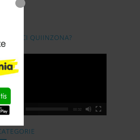
CONOSCI QUIINZONA?
ideo
layer
00:00
00:32
CATEGORIE