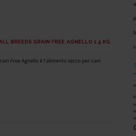
a
p
b
ALL BREEDS GRAIN FREE AGNELLO 1,5 KG
s
rain Free Agnello è l'alimento secco per cani
a
g
b
a
s