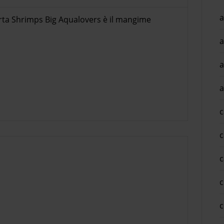
a
ta Shrimps Big Aqualovers è il mangime
a
a
a
c
c
c
c
c