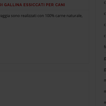
c
I GALLINA ESSICCATI PER CANI
c
aggia sono realizzati con 100% carne naturale,
c
c
f
g
g
m
m
m