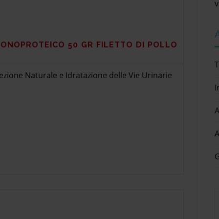
v
MONOPROTEICO 50 GR FILETTO DI POLLO
T
zione Naturale e Idratazione delle Vie Urinarie
I
A
A
G