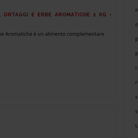
m
, ORTAGGI E ERBE AROMATICHE 2 KG -
o
 Erbe Aromatiche è un alimento complementare
p
p
r
r
s
s
t