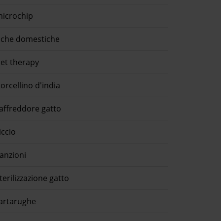
icrochip
che domestiche
et therapy
orcellino d'india
affreddore gatto
iccio
anzioni
terilizzazione gatto
artarughe