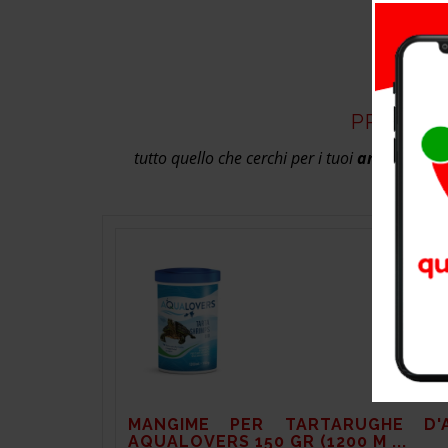
PRODOTT
tutto quello che cerchi per i tuoi
amici anima
imparare a
MANGIME PER TARTARUGHE D'
AQUALOVERS 150 GR (1200 M ...