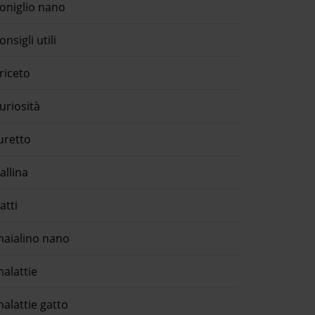
oniglio nano
onsigli utili
riceto
uriosità
uretto
allina
atti
aialino nano
alattie
alattie gatto