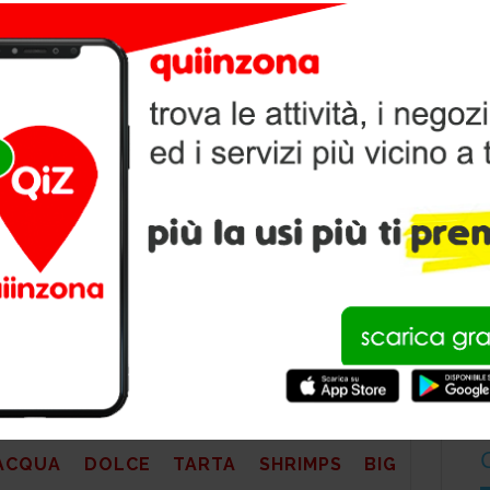
I PER ANIMALI
li
,
alimentazione, cura e gioco
, i libri e le guide per
V
 conoscerli meglio
P
ACQUA DOLCE TARTA SHRIMPS BIG