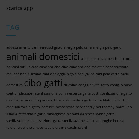
scarica app
TAG
addestramento cani
aereosol gatto
allergia pelo cane
allergia pelo gatto
animali domestici
asino nano
bau-beach
biscotti
per cani fatti in casa
cane anziano cibo
cane anziano malattie
cane stressato
cani che non puzzano
cani e spiaggia regole
cani guida
cani pelo corto
cavia
cibo gatti
domestica
ciuchino
congiuntivite gatto
coniglio nano
controindicazioni sterilizzazione
convalescenza gatta
costi sterilizzazione gatto
crocchette cani
dolci per cani
furetto domestico
gatto raffreddato
microchip
cane
microchip gatto
parassiti
pesce rosso
pet-friendly
pet therapy
porcellino
d'india
raffreddore gatto
randagismo
sintomi da stress
sonno gatto
sterilizzazione
sterilizzazione gatta
sterilizzazione gatto
tartarughe in casa
torsione dello stomaco
tosatura cane
vaccinazioni