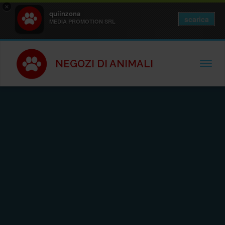
×
quiinzona
scarica
MEDIA PROMOTION SRL
NEGOZI DI ANIMALI
TOGGL