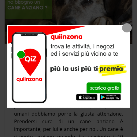
CANE ANZIANO DI COSA HA
BISOGNO
0
Un cane anziano ha esigenze particolari, il
trascorrere degli anni porta con se una serie di
problematiche fisiche e non solo, alle quali noi
umani dobbiamo porre la giusta attenzione.
Prendersi cura di un cane anziano è
importante, per lui e anche per noi. Un cane è
ritenuto anziano quando ha raggiunto i 10