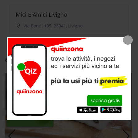
Mici E Amici Livigno
Via Bondi 105, 23041, Livigno
articoli