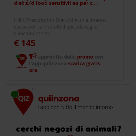
diet z/d food sensitivities per c ...
Hill's Prescription Diet z/d è un alimento
secco per cani adulti di piccola taglia
clinicamente te ...
€ 145
approfitta della
promo
con
l'app quiinzona
scarica gratis
ora