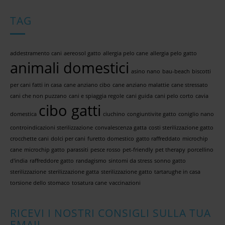
TAG
addestramento cani
aereosol gatto
allergia pelo cane
allergia pelo gatto
animali domestici
asino nano
bau-beach
biscotti
per cani fatti in casa
cane anziano cibo
cane anziano malattie
cane stressato
cani che non puzzano
cani e spiaggia regole
cani guida
cani pelo corto
cavia
cibo gatti
domestica
ciuchino
congiuntivite gatto
coniglio nano
controindicazioni sterilizzazione
convalescenza gatta
costi sterilizzazione gatto
crocchette cani
dolci per cani
furetto domestico
gatto raffreddato
microchip
cane
microchip gatto
parassiti
pesce rosso
pet-friendly
pet therapy
porcellino
d'india
raffreddore gatto
randagismo
sintomi da stress
sonno gatto
sterilizzazione
sterilizzazione gatta
sterilizzazione gatto
tartarughe in casa
torsione dello stomaco
tosatura cane
vaccinazioni
RICEVI I NOSTRI CONSIGLI SULLA TUA
EMAIL