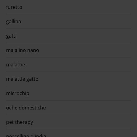
furetto
gallina
gatti
maialino nano
malattie
malattie gatto
microchip
oche domestiche
pet therapy
porcellino d'india