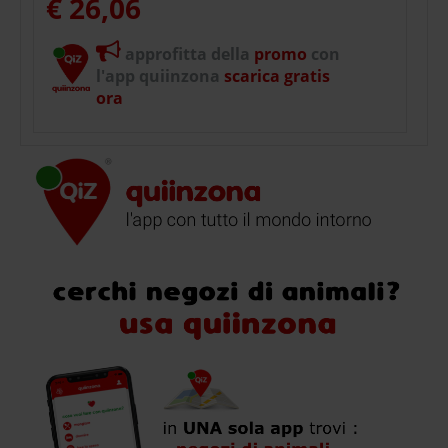
€ 26,06
approfitta della
promo
con
l'app quiinzona
scarica gratis
ora