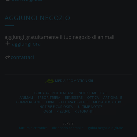
AGGIUNGI NEGOZIO
aggiungi gratuitamente il tuo negozio di animali
aggiungi ora
contattaci
MEDIA PROMOTION SRL
GUIDA AZIENDE ITALIANE
NOTIZIE MUSICALI
ANIMALI
ERBORISTERIA
BENESSERE
OTTICA
ARTIGIANI E
COMMERCIANTI
LIBRI
FATTURA DIGITALE
MEDIADIBOX ADV
NOTIZIE E CURIOSITA'
ULTIME NOTIZE
OGGI
PIZZERIE
RISTORANTI
SERVIZI
fattura elettronica
dizionario contabile
guida negozio digitale