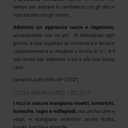
tempo per entrare in confidenza con gli altri e
soprattutto con gli umani.
Adottate un approccio cauto e rispettoso
,
accarezzatelo con un po’ di delicatezza ogni
giorno, e non stupitevi se comincerà a leccarsi
copiosamente e a chiudersi a forma di “s” , è il
suo modo per adattarsi a voi e alla sua nuova
casa.
[amazon_auto_links id=”2532″]
COSA MANGIANO I RICCI ?
I ricci in natura
mangiano insetti, lombrichi,
lumache, ragni e millepiedi,
ma anche rane e
rospi, e mangiano volentieri anche frutta,
funghi, bacche e ghiande.