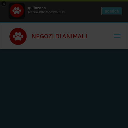
×
quiinzona
scarica
MEDIA PROMOTION SRL
NEGOZI DI ANIMALI
TOGGL