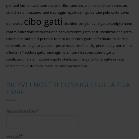
per cani fatti in casa
cane anziano cibo
cane anziano malattie
cane stressato
cani che non puzzano
cani e spiaggia regole
cani guida
cani pelo corto
cavia
cibo gatti
domestica
ciuchino
congiuntivite gatto
coniglio nano
controindicazioni sterilizzazione
convalescenza gatta
costi sterilizzazione gatto
crocchette cani
dolci per cani
furetto domestico
gatto raffreddato
microchip
cane
microchip gatto
parassiti
pesce rosso
pet-friendly
pet therapy
porcellino
d'india
raffreddore gatto
randagismo
sintomi da stress
sonno gatto
sterilizzazione
sterilizzazione gatta
sterilizzazione gatto
tartarughe in casa
torsione dello stomaco
tosatura cane
vaccinazioni
RICEVI I NOSTRI CONSIGLI SULLA TUA
EMAIL
Nominativo*
Email*