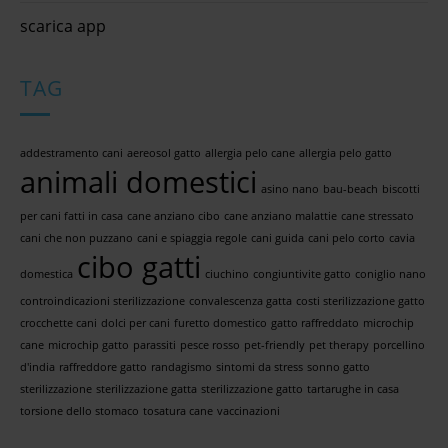
scarica app
TAG
addestramento cani
aereosol gatto
allergia pelo cane
allergia pelo gatto
animali domestici
asino nano
bau-beach
biscotti
per cani fatti in casa
cane anziano cibo
cane anziano malattie
cane stressato
cani che non puzzano
cani e spiaggia regole
cani guida
cani pelo corto
cavia
cibo gatti
domestica
ciuchino
congiuntivite gatto
coniglio nano
controindicazioni sterilizzazione
convalescenza gatta
costi sterilizzazione gatto
crocchette cani
dolci per cani
furetto domestico
gatto raffreddato
microchip
cane
microchip gatto
parassiti
pesce rosso
pet-friendly
pet therapy
porcellino
d'india
raffreddore gatto
randagismo
sintomi da stress
sonno gatto
sterilizzazione
sterilizzazione gatta
sterilizzazione gatto
tartarughe in casa
torsione dello stomaco
tosatura cane
vaccinazioni