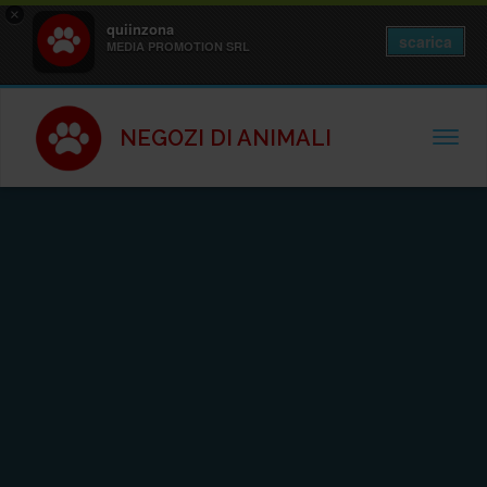
×
quiinzona
scarica
MEDIA PROMOTION SRL
NEGOZI DI ANIMALI
TOGGL