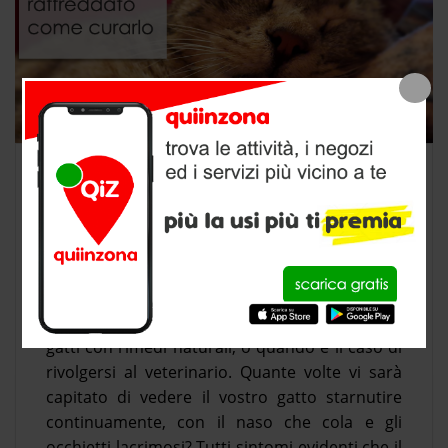
GATTO RAFFREDDATO SINTOMI E
CURE
0
Gatto raffreddato, come riconoscere i sintomi
e come curare i disturbi del raffreddore nei
gatti con rimedi naturali, o quando è il caso di
rivolgersi al veterinario. Quante volte vi sarà
capitato di vedere il vostro gatto starnutire
continuamente, con il naso che cola e gli
occhietti lacrimosi? Tutti sintomi evidenti che il