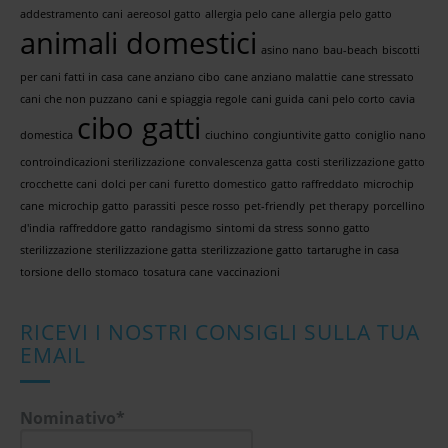
addestramento cani
aereosol gatto
allergia pelo cane
allergia pelo gatto
animali domestici
asino nano
bau-beach
biscotti
per cani fatti in casa
cane anziano cibo
cane anziano malattie
cane stressato
cani che non puzzano
cani e spiaggia regole
cani guida
cani pelo corto
cavia
cibo gatti
domestica
ciuchino
congiuntivite gatto
coniglio nano
controindicazioni sterilizzazione
convalescenza gatta
costi sterilizzazione gatto
crocchette cani
dolci per cani
furetto domestico
gatto raffreddato
microchip
cane
microchip gatto
parassiti
pesce rosso
pet-friendly
pet therapy
porcellino
d'india
raffreddore gatto
randagismo
sintomi da stress
sonno gatto
sterilizzazione
sterilizzazione gatta
sterilizzazione gatto
tartarughe in casa
torsione dello stomaco
tosatura cane
vaccinazioni
RICEVI I NOSTRI CONSIGLI SULLA TUA
EMAIL
Nominativo*