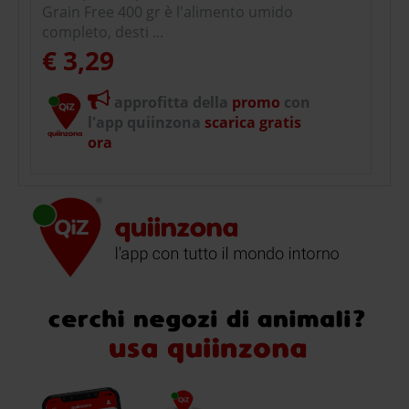
Grain Free 400 gr è l'alimento umido
completo, desti ...
€ 3,29
approfitta della
promo
con
l'app quiinzona
scarica gratis
ora