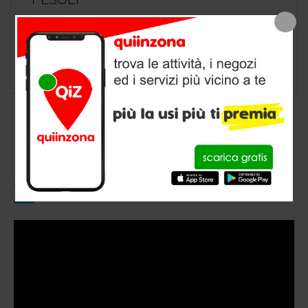
negozio animali a Anagni, provincia di
Frosinone
CONOSCI QUIINZONA?
Video
Player