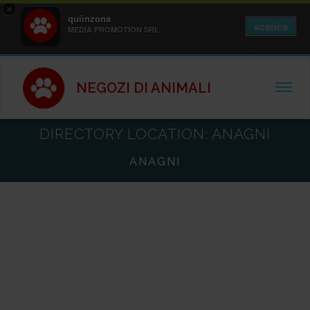
×
quiinzona
scarica
MEDIA PROMOTION SRL
NEGOZI DI ANIMALI
TOGGL
DIRECTORY LOCATION:
ANAGNI
ANAGNI