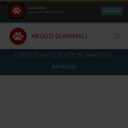
×
quiinzona
scarica
MEDIA PROMOTION SRL
NEGOZI DI ANIMALI
TOGGL
DIRECTORY LOCATION:
BRINDISI
BRINDISI