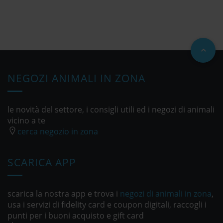
NEGOZI ANIMALI IN ZONA
le novità del settore, i consigli utili ed i negozi di animali
vicino a te
cerca negozio in zona
SCARICA APP
scarica la nostra app e trova i
negozi di animali in zona
,
usa i servizi di fidelity card e coupon digitali, raccogli i
punti per i buoni acquisto e gift card