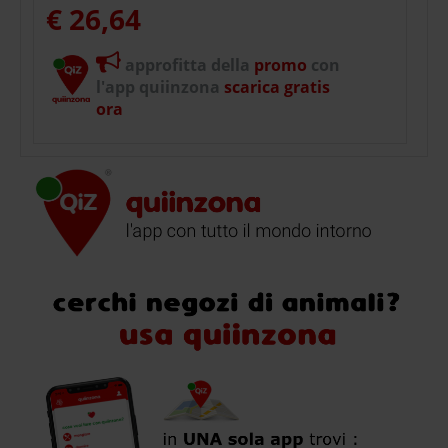
€ 26,64
approfitta della
promo
con
l'app quiinzona
scarica gratis
ora