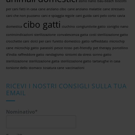
asino nano
bau-beach
biscotti
per cani fatti in casa
cane anziano cibo
cane anziano malattie
cane stressato
cani che non puzzano
cani e spiaggia regole
cani guida
cani pelo corto
cavia
cibo gatti
domestica
ciuchino
congiuntivite gatto
coniglio nano
controindicazioni sterilizzazione
convalescenza gatta
costi sterilizzazione gatto
crocchette cani
dolci per cani
furetto domestico
gatto raffreddato
microchip
cane
microchip gatto
parassiti
pesce rosso
pet-friendly
pet therapy
porcellino
d'india
raffreddore gatto
randagismo
sintomi da stress
sonno gatto
sterilizzazione
sterilizzazione gatta
sterilizzazione gatto
tartarughe in casa
torsione dello stomaco
tosatura cane
vaccinazioni
RICEVI I NOSTRI CONSIGLI SULLA TUA
EMAIL
Nominativo*