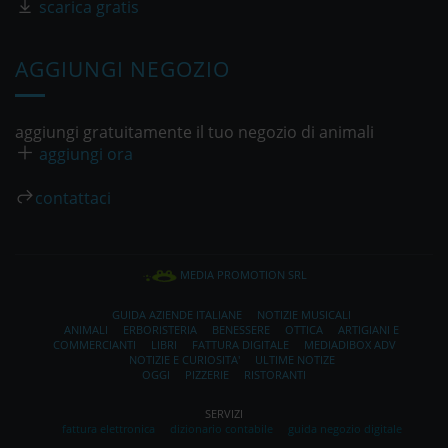
scarica gratis
AGGIUNGI NEGOZIO
aggiungi gratuitamente il tuo negozio di animali
aggiungi ora
contattaci
MEDIA PROMOTION SRL
GUIDA AZIENDE ITALIANE
NOTIZIE MUSICALI
ANIMALI
ERBORISTERIA
BENESSERE
OTTICA
ARTIGIANI E
COMMERCIANTI
LIBRI
FATTURA DIGITALE
MEDIADIBOX ADV
NOTIZIE E CURIOSITA'
ULTIME NOTIZE
OGGI
PIZZERIE
RISTORANTI
SERVIZI
fattura elettronica
dizionario contabile
guida negozio digitale