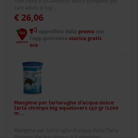
Free Pollo è un alimento secco completo per
cani adulti di tag ...
€ 26,06
approfitta della
promo
con
l'app quiinzona
scarica gratis
ora
Mangime per tartarughe d'acqua dolce
tarta shrimps big aqualovers 150 gr (1200
m ...
Mangime per tartarughe d'acqua dolce Tarta
Shrimps Big Aqualovers è il mangime