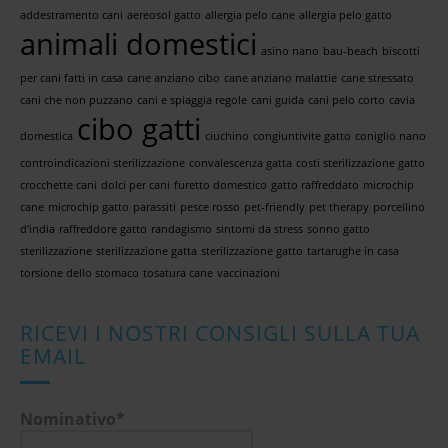
addestramento cani
aereosol gatto
allergia pelo cane
allergia pelo gatto
animali domestici
asino nano
bau-beach
biscotti
per cani fatti in casa
cane anziano cibo
cane anziano malattie
cane stressato
cani che non puzzano
cani e spiaggia regole
cani guida
cani pelo corto
cavia
cibo gatti
domestica
ciuchino
congiuntivite gatto
coniglio nano
controindicazioni sterilizzazione
convalescenza gatta
costi sterilizzazione gatto
crocchette cani
dolci per cani
furetto domestico
gatto raffreddato
microchip
cane
microchip gatto
parassiti
pesce rosso
pet-friendly
pet therapy
porcellino
d'india
raffreddore gatto
randagismo
sintomi da stress
sonno gatto
sterilizzazione
sterilizzazione gatta
sterilizzazione gatto
tartarughe in casa
torsione dello stomaco
tosatura cane
vaccinazioni
RICEVI I NOSTRI CONSIGLI SULLA TUA
EMAIL
Nominativo*