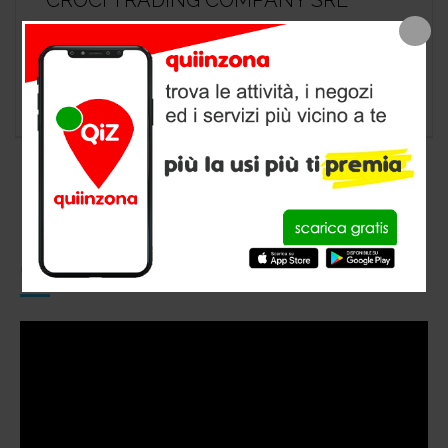
CROCI TRADING COMPANY SRL
negozio animali a Castronno, provincia di
Varese
CONOSCI QUIINZONA?
Video
Player