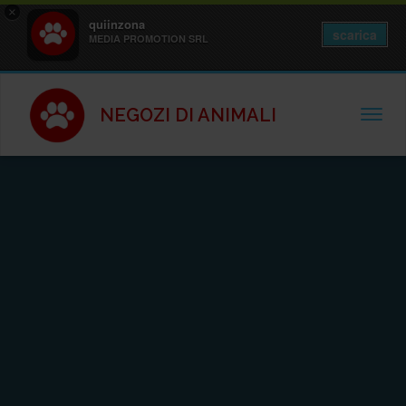
×
quiinzona
scarica
MEDIA PROMOTION SRL
NEGOZI DI ANIMALI
TOGGL