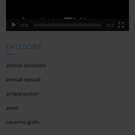
00:00
00:32
CATEGORIE
animali domestici
animali speciali
antiparassitari
asino
canarino giallo