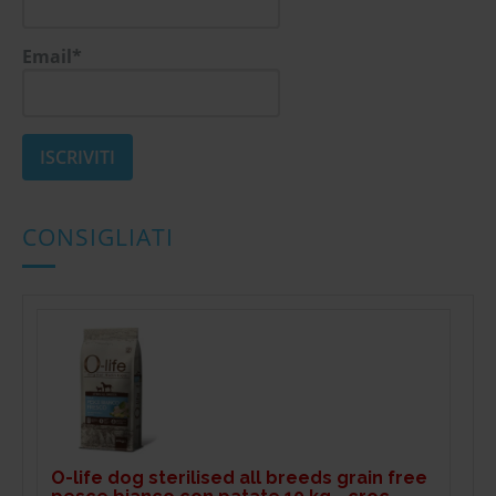
Email*
CONSIGLIATI
O-life dog sterilised all breeds grain free