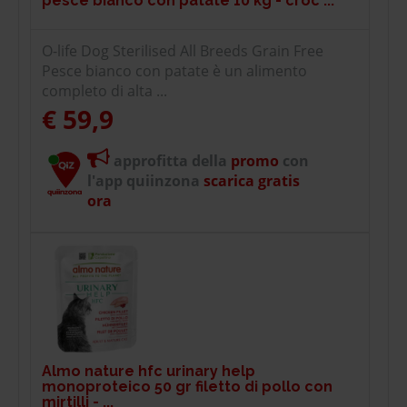
pesce bianco con patate 10 kg - croc ...
O-life Dog Sterilised All Breeds Grain Free
Pesce bianco con patate è un alimento
completo di alta ...
€ 59,9
approfitta della
promo
con
l'app quiinzona
scarica gratis
ora
Almo nature hfc urinary help
monoproteico 50 gr filetto di pollo con
mirtilli - ...