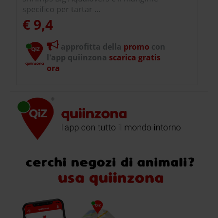
specifico per tartar ...
€ 9,4
approfitta della
promo
con
l'app quiinzona
scarica gratis
ora