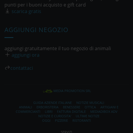
punti per i buoni acquisto e gift card
scarica gratis
AGGIUNGI NEGOZIO
aggiungi gratuitamente il tuo negozio di animali
aggiungi ora
contattaci
MEDIA PROMOTION SRL
GUIDA AZIENDE ITALIANE
NOTIZIE MUSICALI
ANIMALI
ERBORISTERIA
BENESSERE
OTTICA
ARTIGIANI E
COMMERCIANTI
LIBRI
FATTURA DIGITALE
MEDIADIBOX ADV
NOTIZIE E CURIOSITA'
ULTIME NOTIZE
OGGI
PIZZERIE
RISTORANTI
SERVIZI