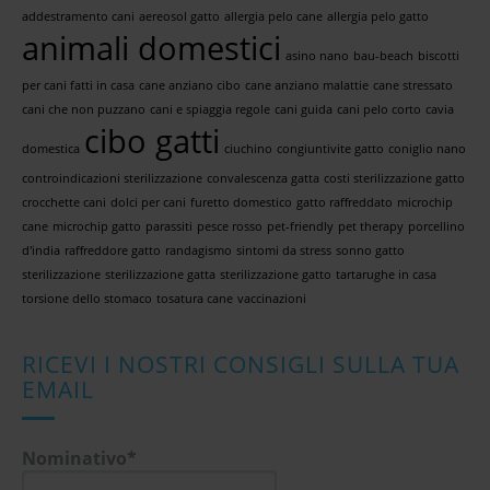
addestramento cani
aereosol gatto
allergia pelo cane
allergia pelo gatto
animali domestici
asino nano
bau-beach
biscotti
per cani fatti in casa
cane anziano cibo
cane anziano malattie
cane stressato
cani che non puzzano
cani e spiaggia regole
cani guida
cani pelo corto
cavia
cibo gatti
domestica
ciuchino
congiuntivite gatto
coniglio nano
controindicazioni sterilizzazione
convalescenza gatta
costi sterilizzazione gatto
crocchette cani
dolci per cani
furetto domestico
gatto raffreddato
microchip
cane
microchip gatto
parassiti
pesce rosso
pet-friendly
pet therapy
porcellino
d'india
raffreddore gatto
randagismo
sintomi da stress
sonno gatto
sterilizzazione
sterilizzazione gatta
sterilizzazione gatto
tartarughe in casa
torsione dello stomaco
tosatura cane
vaccinazioni
RICEVI I NOSTRI CONSIGLI SULLA TUA
EMAIL
Nominativo*