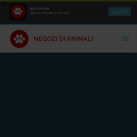
×
quiinzona
scarica
MEDIA PROMOTION SRL
NEGOZI DI ANIMALI
TOGGL