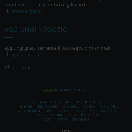
punti per i buoni acquisto e gift card
scarica gratis
AGGIUNGI NEGOZIO
aggiungi gratuitamente il tuo negozio di animali
aggiungi ora
contattaci
MEDIA PROMOTION SRL
GUIDA AZIENDE ITALIANE
NOTIZIE MUSICALI
ANIMALI
ERBORISTERIA
BENESSERE
OTTICA
ARTIGIANI E
COMMERCIANTI
LIBRI
FATTURA DIGITALE
MEDIADIBOX ADV
NOTIZIE E CURIOSITA'
ULTIME NOTIZE
OGGI
PIZZERIE
RISTORANTI
SERVIZI