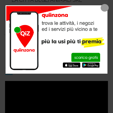
LA CITTÀ DEGLI ANIMALI SRL
negozio animali a Cocquio-Trevisago, provincia
di Varese
CONOSCI QUIINZONA?
Video
Player