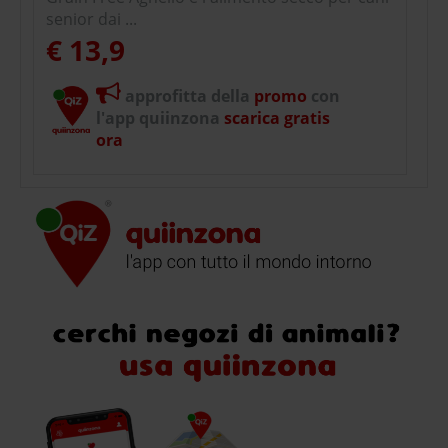
senior dai ...
€ 13,9
approfitta della
promo
con
l'app quiinzona
scarica gratis
ora