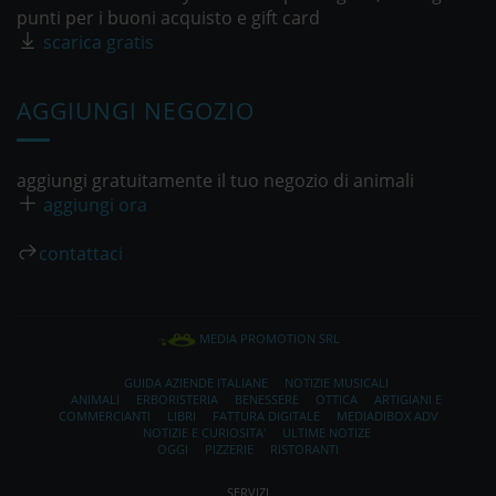
punti per i buoni acquisto e gift card
scarica gratis
AGGIUNGI NEGOZIO
aggiungi gratuitamente il tuo negozio di animali
aggiungi ora
contattaci
MEDIA PROMOTION SRL
GUIDA AZIENDE ITALIANE
NOTIZIE MUSICALI
ANIMALI
ERBORISTERIA
BENESSERE
OTTICA
ARTIGIANI E
COMMERCIANTI
LIBRI
FATTURA DIGITALE
MEDIADIBOX ADV
NOTIZIE E CURIOSITA'
ULTIME NOTIZE
OGGI
PIZZERIE
RISTORANTI
SERVIZI