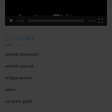
00:00
00:32
CATEGORIE
animali domestici
animali speciali
antiparassitari
asino
canarino giallo