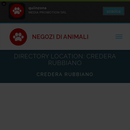
×
quiinzona
scarica
MEDIA PROMOTION SRL
NEGOZI DI ANIMALI
TOGGL
DIRECTORY LOCATION:
CREDERA
RUBBIANO
CREDERA RUBBIANO