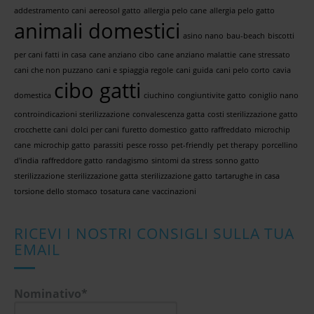
addestramento cani
aereosol gatto
allergia pelo cane
allergia pelo gatto
animali domestici
asino nano
bau-beach
biscotti
per cani fatti in casa
cane anziano cibo
cane anziano malattie
cane stressato
cani che non puzzano
cani e spiaggia regole
cani guida
cani pelo corto
cavia
cibo gatti
domestica
ciuchino
congiuntivite gatto
coniglio nano
controindicazioni sterilizzazione
convalescenza gatta
costi sterilizzazione gatto
crocchette cani
dolci per cani
furetto domestico
gatto raffreddato
microchip
cane
microchip gatto
parassiti
pesce rosso
pet-friendly
pet therapy
porcellino
d'india
raffreddore gatto
randagismo
sintomi da stress
sonno gatto
sterilizzazione
sterilizzazione gatta
sterilizzazione gatto
tartarughe in casa
torsione dello stomaco
tosatura cane
vaccinazioni
RICEVI I NOSTRI CONSIGLI SULLA TUA
EMAIL
Nominativo*