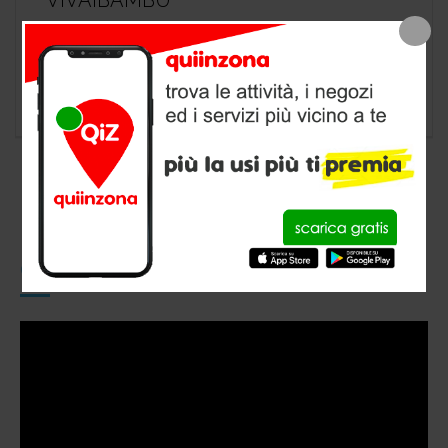
VIVAIBAMBÙ
negozio animali a Credera Rubbiano, provincia
di Cremona
CONOSCI QUIINZONA?
Video
Player