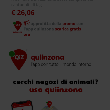
cani adulti di tag ...
€ 26,06
approfitta della
promo
con
l'app quiinzona
scarica gratis
ora