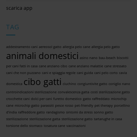
scarica app
TAG
addestramento cani
aereosol gatto
allergia pelo cane
allergia pelo gatto
animali domestici
asino nano
bau-beach
biscotti
per cani fatti in casa
cane anziano cibo
cane anziano malattie
cane stressato
cani che non puzzano
cani e spiaggia regole
cani guida
cani pelo corto
cavia
cibo gatti
domestica
ciuchino
congiuntivite gatto
coniglio nano
controindicazioni sterilizzazione
convalescenza gatta
costi sterilizzazione gatto
crocchette cani
dolci per cani
furetto domestico
gatto raffreddato
microchip
cane
microchip gatto
parassiti
pesce rosso
pet-friendly
pet therapy
porcellino
d'india
raffreddore gatto
randagismo
sintomi da stress
sonno gatto
sterilizzazione
sterilizzazione gatta
sterilizzazione gatto
tartarughe in casa
torsione dello stomaco
tosatura cane
vaccinazioni