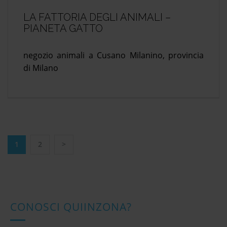
LA FATTORIA DEGLI ANIMALI –
PIANETA GATTO
negozio animali a Cusano Milanino, provincia
di Milano
1
2
>
N
a
v
i
g
CONOSCI QUIINZONA?
a
z