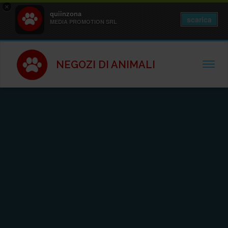
×
quiinzona
scarica
MEDIA PROMOTION SRL
NEGOZI DI ANIMALI
TOGGL