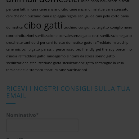
asino nano
bau-beach
biscotti
per cani fatti in casa
cane anziano cibo
cane anziano malattie
cane stressato
cani che non puzzano
cani e spiaggia regole
cani guida
cani pelo corto
cavia
cibo gatti
domestica
ciuchino
congiuntivite gatto
coniglio nano
controindicazioni sterilizzazione
convalescenza gatta
costi sterilizzazione gatto
crocchette cani
dolci per cani
furetto domestico
gatto raffreddato
microchip
cane
microchip gatto
parassiti
pesce rosso
pet-friendly
pet therapy
porcellino
d'india
raffreddore gatto
randagismo
sintomi da stress
sonno gatto
sterilizzazione
sterilizzazione gatta
sterilizzazione gatto
tartarughe in casa
torsione dello stomaco
tosatura cane
vaccinazioni
RICEVI I NOSTRI CONSIGLI SULLA TUA
EMAIL
Nominativo*