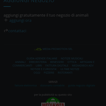
AGGIUNGI NEGOZIO
aggiungi gratuitamente il tuo negozio di animali
aggiungi ora
contattaci
MEDIA PROMOTION SRL
GUIDA AZIENDE ITALIANE
NOTIZIE MUSICALI
ANIMALI
ERBORISTERIA
BENESSERE
OTTICA
ARTIGIANI E
COMMERCIANTI
LIBRI
FATTURA DIGITALE
MEDIADIBOX ADV
NOTIZIE E CURIOSITA'
ULTIME NOTIZE
OGGI
PIZZERIE
RISTORANTI
SERVIZI
fattura elettronica
dizionario contabile
guida negozio digitale
per la pubblicità su questo sito