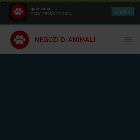
×
quiinzona
scarica
MEDIA PROMOTION SRL
NEGOZI DI ANIMALI
TOGGL