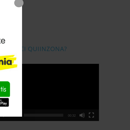
CONOSCI QUIINZONA?
ideo
layer
00:00
00:32