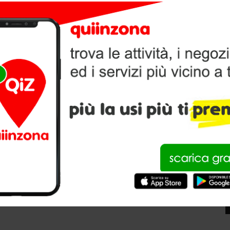
IONARIO PURINA
V
di Padova
P