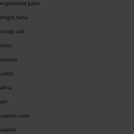
ongiuntivite gatto
oniglio nano
onsigli utili
riceto
uriosità
uretto
allina
atti
aialino nano
alattie