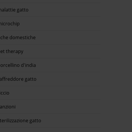
alattie gatto
icrochip
che domestiche
et therapy
orcellino d'india
affreddore gatto
iccio
anzioni
terilizzazione gatto