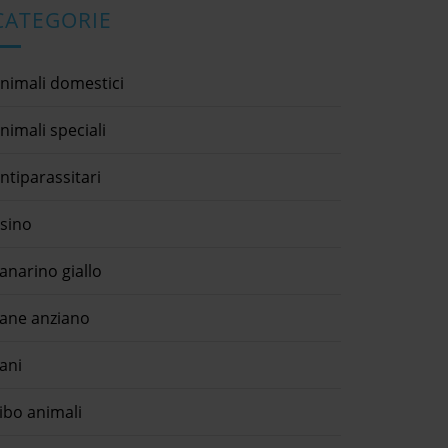
CATEGORIE
nimali domestici
nimali speciali
ntiparassitari
sino
anarino giallo
ane anziano
ani
ibo animali