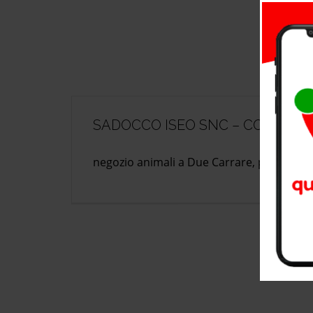
SADOCCO ISEO SNC – CONCESS
negozio animali a Due Carrare, provincia 