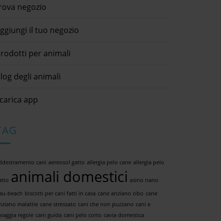
rova negozio
ggiungi il tuo negozio
rodotti per animali
log degli animali
carica app
TAG
ddestramento cani
aereosol gatto
allergia pelo cane
allergia pelo
animali domestici
atto
asino nano
au-beach
biscotti per cani fatti in casa
cane anziano cibo
cane
nziano malattie
cane stressato
cani che non puzzano
cani e
piaggia regole
cani guida
cani pelo corto
cavia domestica