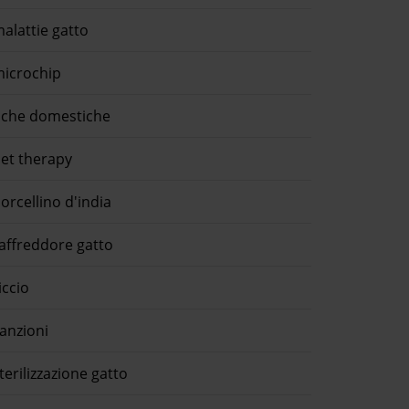
alattie gatto
icrochip
che domestiche
et therapy
orcellino d'india
affreddore gatto
iccio
anzioni
terilizzazione gatto