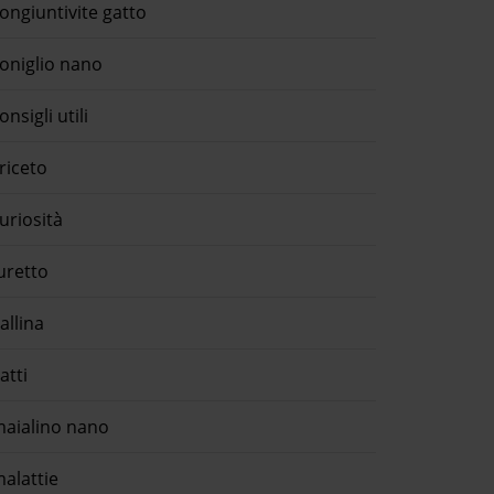
ongiuntivite gatto
oniglio nano
onsigli utili
riceto
uriosità
uretto
allina
atti
aialino nano
alattie