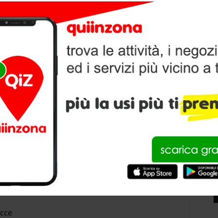
V
ecce
P
ecce