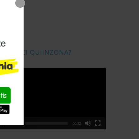
CONOSCI QUIINZONA?
ideo
layer
00:00
00:32