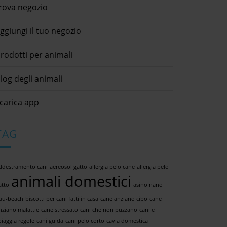
rova negozio
ggiungi il tuo negozio
rodotti per animali
log degli animali
carica app
TAG
ddestramento cani
aereosol gatto
allergia pelo cane
allergia pelo
animali domestici
atto
asino nano
au-beach
biscotti per cani fatti in casa
cane anziano cibo
cane
nziano malattie
cane stressato
cani che non puzzano
cani e
piaggia regole
cani guida
cani pelo corto
cavia domestica