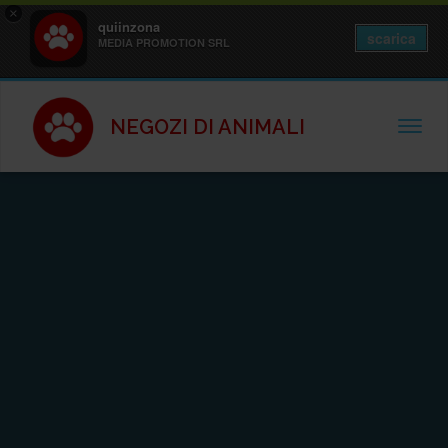
×
quiinzona
scarica
MEDIA PROMOTION SRL
NEGOZI DI ANIMALI
TOGGL