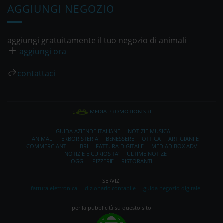
AGGIUNGI NEGOZIO
aggiungi gratuitamente il tuo negozio di animali
aggiungi ora
contattaci
MEDIA PROMOTION SRL
GUIDA AZIENDE ITALIANE
NOTIZIE MUSICALI
ANIMALI
ERBORISTERIA
BENESSERE
OTTICA
ARTIGIANI E
COMMERCIANTI
LIBRI
FATTURA DIGITALE
MEDIADIBOX ADV
NOTIZIE E CURIOSITA'
ULTIME NOTIZE
OGGI
PIZZERIE
RISTORANTI
SERVIZI
fattura elettronica
dizionario contabile
guida negozio digitale
per la pubblicità su questo sito