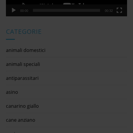
00:00
00:32
CATEGORIE
animali domestici
animali speciali
antiparassitari
asino
canarino giallo
cane anziano