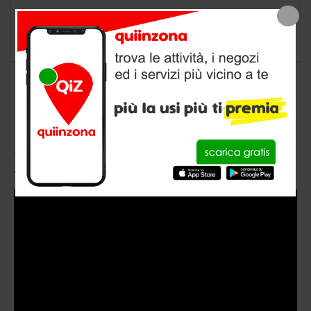
negozio animali a Livigno, provincia di Sondrio
CONOSCI QUIINZONA?
Video
Player