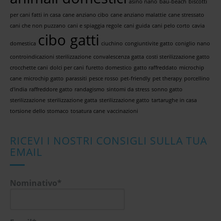
asino nano
bau-beach
biscotti
per cani fatti in casa
cane anziano cibo
cane anziano malattie
cane stressato
cani che non puzzano
cani e spiaggia regole
cani guida
cani pelo corto
cavia
cibo gatti
domestica
ciuchino
congiuntivite gatto
coniglio nano
controindicazioni sterilizzazione
convalescenza gatta
costi sterilizzazione gatto
crocchette cani
dolci per cani
furetto domestico
gatto raffreddato
microchip
cane
microchip gatto
parassiti
pesce rosso
pet-friendly
pet therapy
porcellino
d'india
raffreddore gatto
randagismo
sintomi da stress
sonno gatto
sterilizzazione
sterilizzazione gatta
sterilizzazione gatto
tartarughe in casa
torsione dello stomaco
tosatura cane
vaccinazioni
RICEVI I NOSTRI CONSIGLI SULLA TUA
EMAIL
Nominativo*