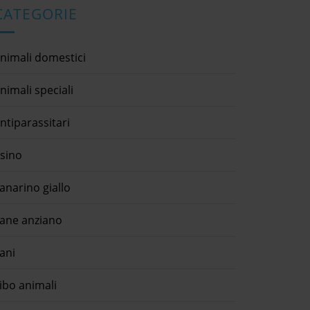
CATEGORIE
nimali domestici
nimali speciali
ntiparassitari
sino
anarino giallo
ane anziano
ani
ibo animali