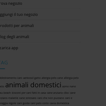
rova negozio
ggiungi il tuo negozio
rodotti per animali
log degli animali
carica app
TAG
ddestramento cani
aereosol gatto
allergia pelo cane
allergia pelo
animali domestici
atto
asino nano
au-beach
biscotti per cani fatti in casa
cane anziano cibo
cane
nziano malattie
cane stressato
cani che non puzzano
cani e
piaggia regole
cani guida
cani pelo corto
cavia domestica