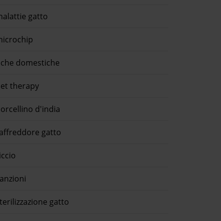
alattie gatto
icrochip
che domestiche
et therapy
orcellino d'india
affreddore gatto
iccio
anzioni
terilizzazione gatto