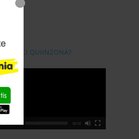
CONOSCI QUIINZONA?
ideo
layer
00:00
00:32