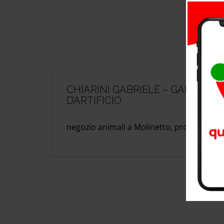
CHIARINI GABRIELE – GAMMA S
D’ARTIFICIO
negozio animali a Molinetto, provincia di 