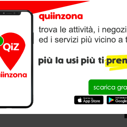
PORT TUTTO PER CACCIA E FUOCHI
V
P
Brescia