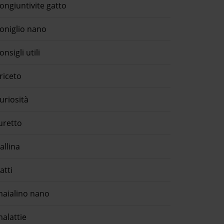
ongiuntivite gatto
oniglio nano
onsigli utili
riceto
uriosità
uretto
allina
atti
aialino nano
alattie