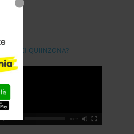
CONOSCI QUIINZONA?
ideo
layer
00:00
00:32