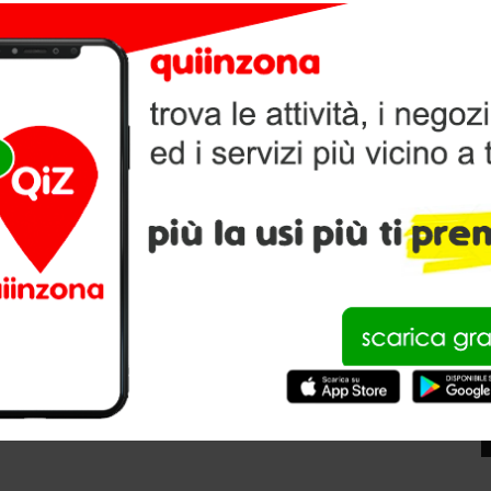
RIGNARI ROBERTO
V
cia di Milano
P