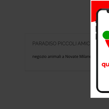
PARADISO PICCOLI AMICI DI SC
negozio animali a Novate Milanese, provin