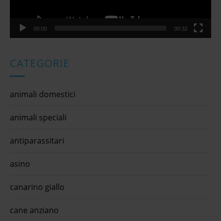
00:00
00:32
CATEGORIE
animali domestici
animali speciali
antiparassitari
asino
canarino giallo
cane anziano