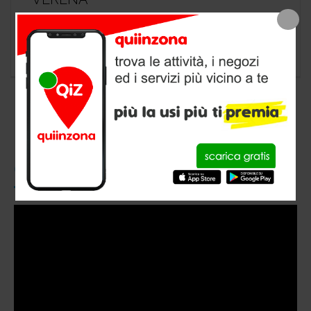
negozio animali a Parabita, provincia di Lecce
CONOSCI QUIINZONA?
Video
Player