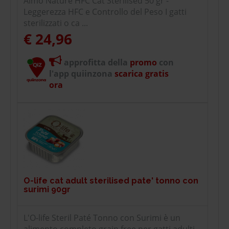
Almo Nature HFC Cat Sterilised 50 gr -
Leggerezza HFC e Controllo del Peso I gatti
sterilizzati o ca ...
€ 24,96
approfitta della
promo
con
l'app quiinzona
scarica gratis
ora
O-life cat adult sterilised pate' tonno con
surimi 90gr
L'O-life Steril Paté Tonno con Surimi è un
alimento completo grain free per gatti adulti