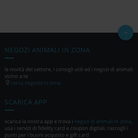
NEGOZI ANIMALI IN ZONA
le novità del settore, i consigli utili ed i negozi di animali
vicino a te
cerca negozio in zona
SCARICA APP
scarica la nostra app e trova i
negozi di animali in zona
,
usa i servizi di fidelity card e coupon digitali, raccogli i
punti per i buoni acquisto e gift card