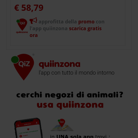
€ 58,79
approfitta della
promo
con
l'app quiinzona
scarica gratis
ora