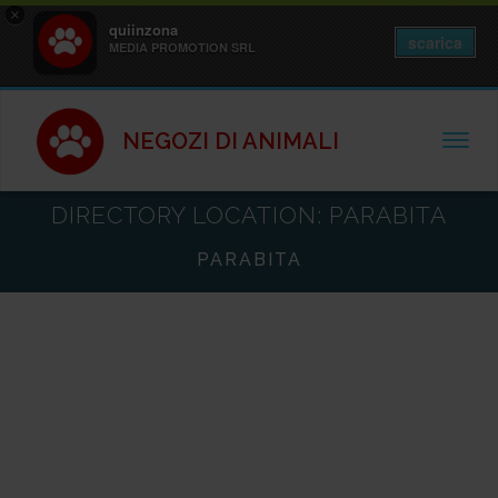
×
quiinzona
scarica
MEDIA PROMOTION SRL
NEGOZI DI ANIMALI
TOGGL
DIRECTORY LOCATION:
PARABITA
PARABITA