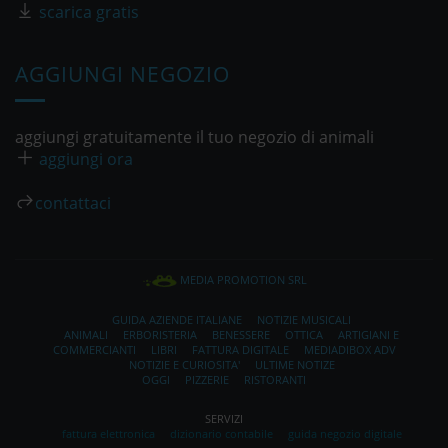
scarica gratis
AGGIUNGI NEGOZIO
aggiungi gratuitamente il tuo negozio di animali
aggiungi ora
contattaci
MEDIA PROMOTION SRL
GUIDA AZIENDE ITALIANE
NOTIZIE MUSICALI
ANIMALI
ERBORISTERIA
BENESSERE
OTTICA
ARTIGIANI E
COMMERCIANTI
LIBRI
FATTURA DIGITALE
MEDIADIBOX ADV
NOTIZIE E CURIOSITA'
ULTIME NOTIZE
OGGI
PIZZERIE
RISTORANTI
SERVIZI
fattura elettronica
dizionario contabile
guida negozio digitale