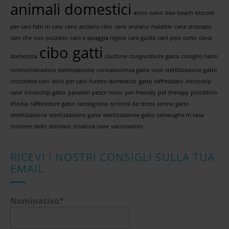
animali domestici
asino nano
bau-beach
biscotti
per cani fatti in casa
cane anziano cibo
cane anziano malattie
cane stressato
cani che non puzzano
cani e spiaggia regole
cani guida
cani pelo corto
cavia
cibo gatti
domestica
ciuchino
congiuntivite gatto
coniglio nano
controindicazioni sterilizzazione
convalescenza gatta
costi sterilizzazione gatto
crocchette cani
dolci per cani
furetto domestico
gatto raffreddato
microchip
cane
microchip gatto
parassiti
pesce rosso
pet-friendly
pet therapy
porcellino
d'india
raffreddore gatto
randagismo
sintomi da stress
sonno gatto
sterilizzazione
sterilizzazione gatta
sterilizzazione gatto
tartarughe in casa
torsione dello stomaco
tosatura cane
vaccinazioni
RICEVI I NOSTRI CONSIGLI SULLA TUA
EMAIL
Nominativo*