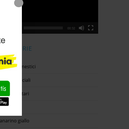
00:00
00:32
CATEGORIE
nimali domestici
nimali speciali
ntiparassitari
sino
anarino giallo