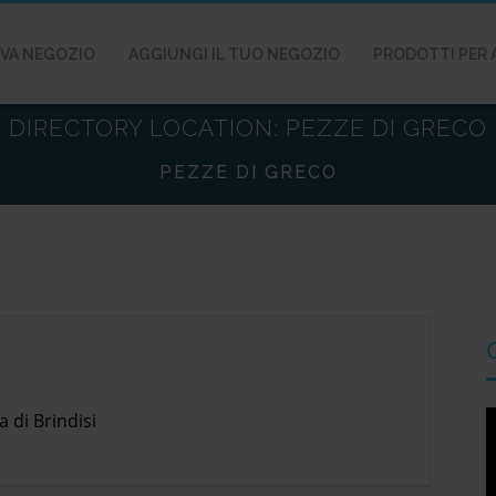
VA NEGOZIO
AGGIUNGI IL TUO NEGOZIO
PRODOTTI PER 
DIRECTORY LOCATION:
PEZZE DI GRECO
PEZZE DI GRECO
V
 di Brindisi
P