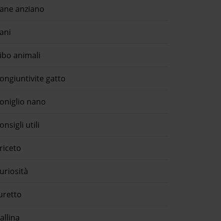
ane anziano
ani
ibo animali
ongiuntivite gatto
oniglio nano
onsigli utili
riceto
uriosità
uretto
allina