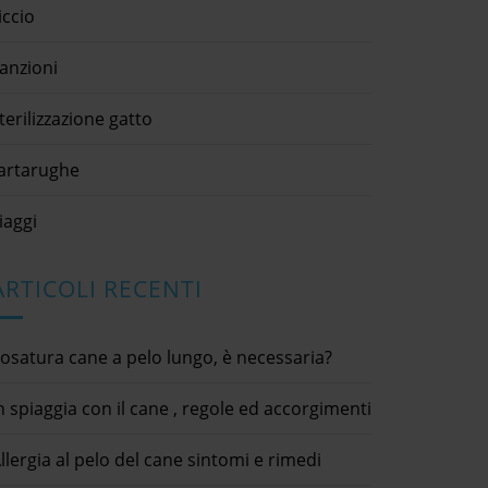
iccio
anzioni
terilizzazione gatto
artarughe
iaggi
ARTICOLI RECENTI
osatura cane a pelo lungo, è necessaria?
n spiaggia con il cane , regole ed accorgimenti
llergia al pelo del cane sintomi e rimedi