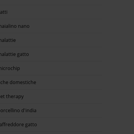
atti
aialino nano
alattie
alattie gatto
icrochip
che domestiche
et therapy
orcellino d'india
affreddore gatto