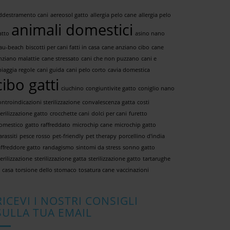
ddestramento cani
aereosol gatto
allergia pelo cane
allergia pelo
animali domestici
atto
asino nano
au-beach
biscotti per cani fatti in casa
cane anziano cibo
cane
nziano malattie
cane stressato
cani che non puzzano
cani e
piaggia regole
cani guida
cani pelo corto
cavia domestica
cibo gatti
ciuchino
congiuntivite gatto
coniglio nano
ontroindicazioni sterilizzazione
convalescenza gatta
costi
terilizzazione gatto
crocchette cani
dolci per cani
furetto
omestico
gatto raffreddato
microchip cane
microchip gatto
arassiti
pesce rosso
pet-friendly
pet therapy
porcellino d'india
affreddore gatto
randagismo
sintomi da stress
sonno gatto
terilizzazione
sterilizzazione gatta
sterilizzazione gatto
tartarughe
n casa
torsione dello stomaco
tosatura cane
vaccinazioni
RICEVI I NOSTRI CONSIGLI
SULLA TUA EMAIL