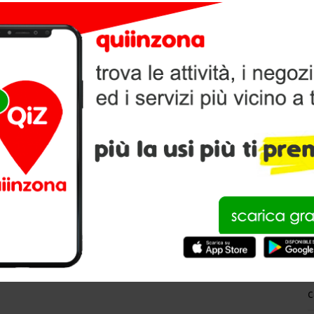
a
a
a
a
c