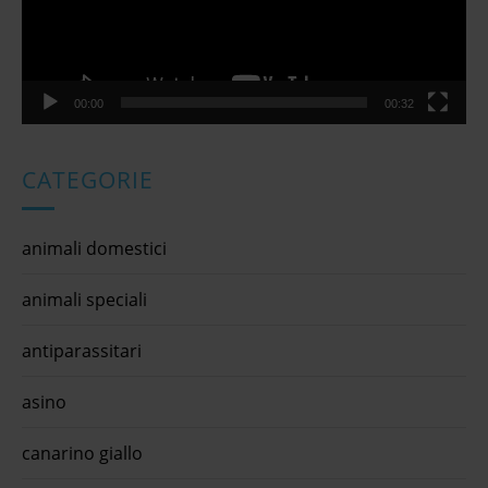
00:00
00:32
CATEGORIE
animali domestici
animali speciali
antiparassitari
asino
canarino giallo