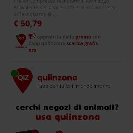
Pralen Compresse Teknofarma: Vermifugo
Polivalente per Cani e Gatti Pralen Compresse
di Teknofarma � ...
€ 50,79
approfitta della
promo
con
l'app quiinzona
scarica gratis
ora