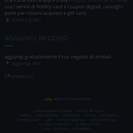
scarica la nostra app e trova i
negozi di animali in zona
,
usa i servizi di fidelity card e coupon digitali, raccogli i
punti per i buoni acquisto e gift card
scarica gratis
AGGIUNGI NEGOZIO
aggiungi gratuitamente il tuo negozio di animali
aggiungi ora
contattaci
MEDIA PROMOTION SRL
GUIDA AZIENDE ITALIANE
NOTIZIE MUSICALI
ANIMALI
ERBORISTERIA
BENESSERE
OTTICA
ARTIGIANI E
COMMERCIANTI
LIBRI
FATTURA DIGITALE
MEDIADIBOX ADV
NOTIZIE E CURIOSITA'
ULTIME NOTIZE
OGGI
PIZZERIE
RISTORANTI