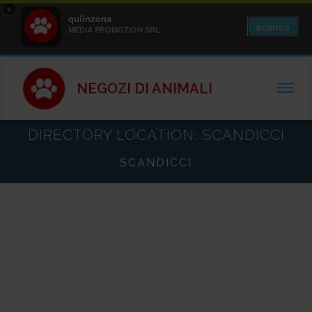
×
quiinzona
scarica
MEDIA PROMOTION SRL
NEGOZI DI ANIMALI
TOGGL
DIRECTORY LOCATION:
SCANDICCI
SCANDICCI