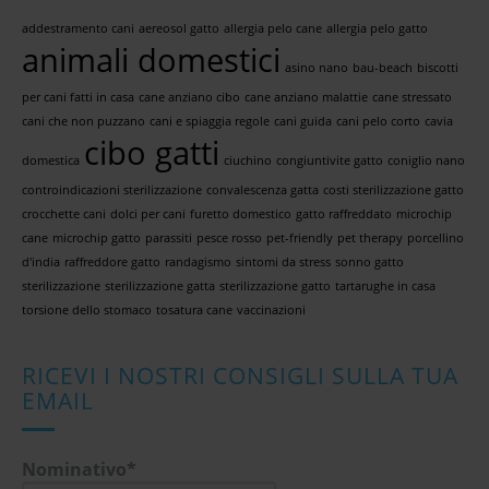
addestramento cani
aereosol gatto
allergia pelo cane
allergia pelo gatto
animali domestici
asino nano
bau-beach
biscotti
per cani fatti in casa
cane anziano cibo
cane anziano malattie
cane stressato
cani che non puzzano
cani e spiaggia regole
cani guida
cani pelo corto
cavia
cibo gatti
domestica
ciuchino
congiuntivite gatto
coniglio nano
controindicazioni sterilizzazione
convalescenza gatta
costi sterilizzazione gatto
crocchette cani
dolci per cani
furetto domestico
gatto raffreddato
microchip
cane
microchip gatto
parassiti
pesce rosso
pet-friendly
pet therapy
porcellino
d'india
raffreddore gatto
randagismo
sintomi da stress
sonno gatto
sterilizzazione
sterilizzazione gatta
sterilizzazione gatto
tartarughe in casa
torsione dello stomaco
tosatura cane
vaccinazioni
RICEVI I NOSTRI CONSIGLI SULLA TUA
EMAIL
Nominativo*