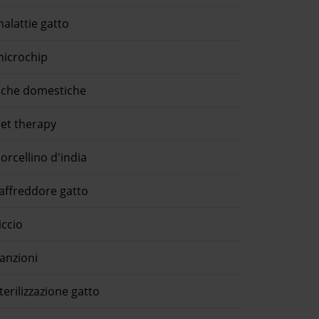
alattie gatto
icrochip
che domestiche
et therapy
orcellino d'india
affreddore gatto
iccio
anzioni
terilizzazione gatto