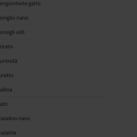
ongiuntivite gatto
oniglio nano
onsigli utili
riceto
uriosità
uretto
allina
atti
aialino nano
alattie