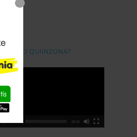
CONOSCI QUIINZONA?
ideo
layer
00:00
00:32