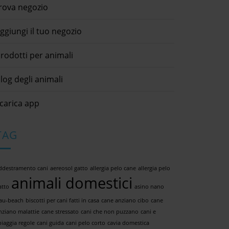
rova negozio
ggiungi il tuo negozio
rodotti per animali
log degli animali
carica app
TAG
ddestramento cani
aereosol gatto
allergia pelo cane
allergia pelo
animali domestici
atto
asino nano
au-beach
biscotti per cani fatti in casa
cane anziano cibo
cane
nziano malattie
cane stressato
cani che non puzzano
cani e
piaggia regole
cani guida
cani pelo corto
cavia domestica