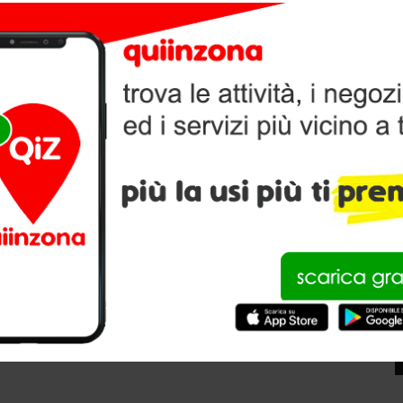
V
Bergamo
P