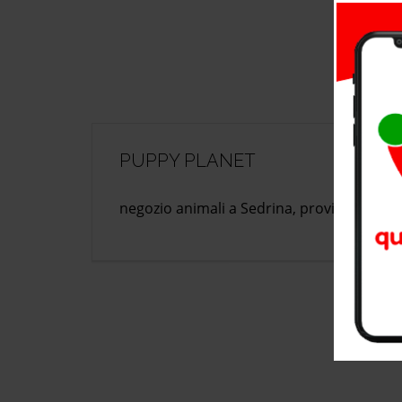
PUPPY PLANET
negozio animali a Sedrina, provincia di 