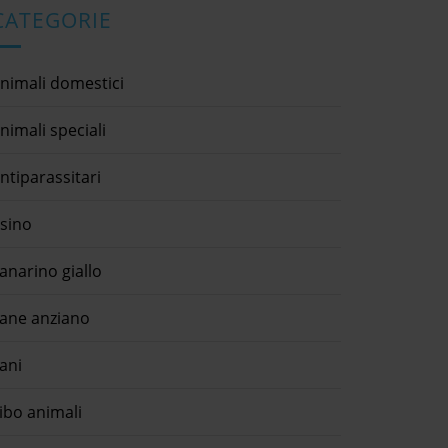
CATEGORIE
nimali domestici
nimali speciali
ntiparassitari
sino
anarino giallo
ane anziano
ani
ibo animali