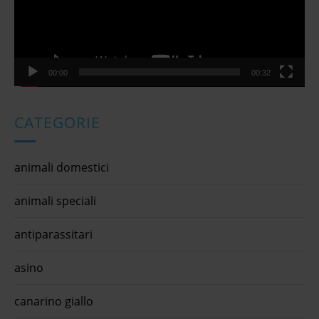
t
i
c
o
l
00:00
00:32
i
CATEGORIE
animali domestici
animali speciali
antiparassitari
asino
canarino giallo