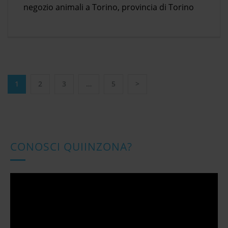
negozio animali a Torino, provincia di Torino
1
2
3
…
5
>
N
a
v
i
g
CONOSCI QUIINZONA?
a
z
i
Video
o
Player
n
e
a
r