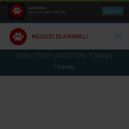
×
quiinzona
scarica
MEDIA PROMOTION SRL
NEGOZI DI ANIMALI
TOGGL
DIRECTORY LOCATION:
TORINO
TORINO