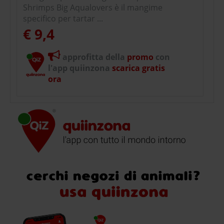
Shrimps Big Aqualovers è il mangime
specifico per tartar ...
€ 9,4
approfitta della
promo
con
l'app quiinzona
scarica gratis
ora