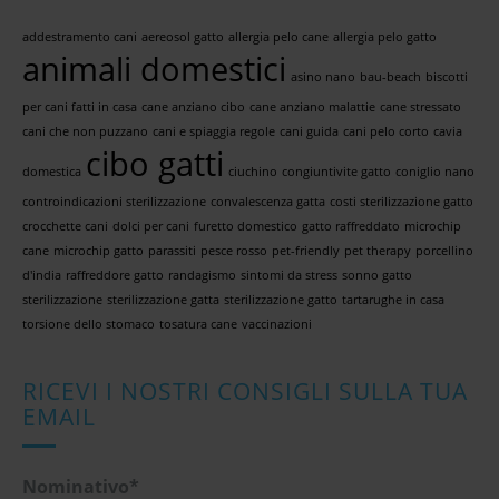
addestramento cani
aereosol gatto
allergia pelo cane
allergia pelo gatto
animali domestici
asino nano
bau-beach
biscotti
per cani fatti in casa
cane anziano cibo
cane anziano malattie
cane stressato
cani che non puzzano
cani e spiaggia regole
cani guida
cani pelo corto
cavia
cibo gatti
domestica
ciuchino
congiuntivite gatto
coniglio nano
controindicazioni sterilizzazione
convalescenza gatta
costi sterilizzazione gatto
crocchette cani
dolci per cani
furetto domestico
gatto raffreddato
microchip
cane
microchip gatto
parassiti
pesce rosso
pet-friendly
pet therapy
porcellino
d'india
raffreddore gatto
randagismo
sintomi da stress
sonno gatto
sterilizzazione
sterilizzazione gatta
sterilizzazione gatto
tartarughe in casa
torsione dello stomaco
tosatura cane
vaccinazioni
RICEVI I NOSTRI CONSIGLI SULLA TUA
EMAIL
Nominativo*