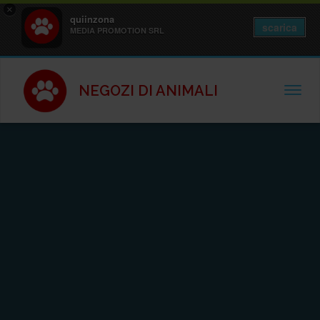
×
quiinzona
scarica
MEDIA PROMOTION SRL
NEGOZI DI ANIMALI
TOGGL