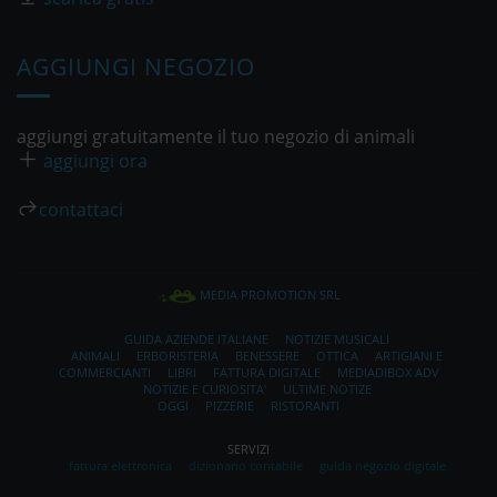
AGGIUNGI NEGOZIO
aggiungi gratuitamente il tuo negozio di animali
aggiungi ora
contattaci
MEDIA PROMOTION SRL
GUIDA AZIENDE ITALIANE
NOTIZIE MUSICALI
ANIMALI
ERBORISTERIA
BENESSERE
OTTICA
ARTIGIANI E
COMMERCIANTI
LIBRI
FATTURA DIGITALE
MEDIADIBOX ADV
NOTIZIE E CURIOSITA'
ULTIME NOTIZE
OGGI
PIZZERIE
RISTORANTI
SERVIZI
fattura elettronica
dizionario contabile
guida negozio digitale