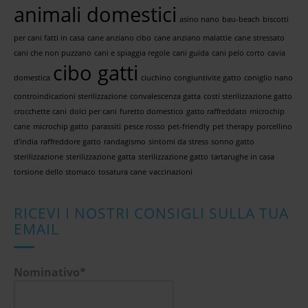
animali domestici
asino nano
bau-beach
biscotti
per cani fatti in casa
cane anziano cibo
cane anziano malattie
cane stressato
cani che non puzzano
cani e spiaggia regole
cani guida
cani pelo corto
cavia
cibo gatti
domestica
ciuchino
congiuntivite gatto
coniglio nano
controindicazioni sterilizzazione
convalescenza gatta
costi sterilizzazione gatto
crocchette cani
dolci per cani
furetto domestico
gatto raffreddato
microchip
cane
microchip gatto
parassiti
pesce rosso
pet-friendly
pet therapy
porcellino
d'india
raffreddore gatto
randagismo
sintomi da stress
sonno gatto
sterilizzazione
sterilizzazione gatta
sterilizzazione gatto
tartarughe in casa
torsione dello stomaco
tosatura cane
vaccinazioni
RICEVI I NOSTRI CONSIGLI SULLA TUA
EMAIL
Nominativo*