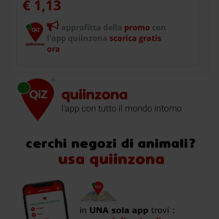
€ 1,13
approfitta della
promo
con
l'app quiinzona
scarica gratis
ora