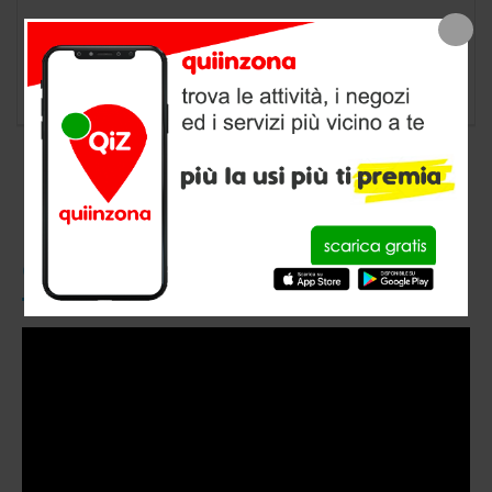
negozio animali a Tortona, provincia di
Alessandria
CONOSCI QUIINZONA?
Video
Player