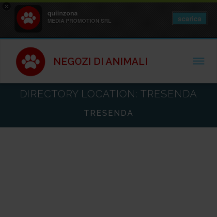
×
quiinzona
scarica
MEDIA PROMOTION SRL
NEGOZI DI ANIMALI
TOGGL
DIRECTORY LOCATION:
TRESENDA
TRESENDA