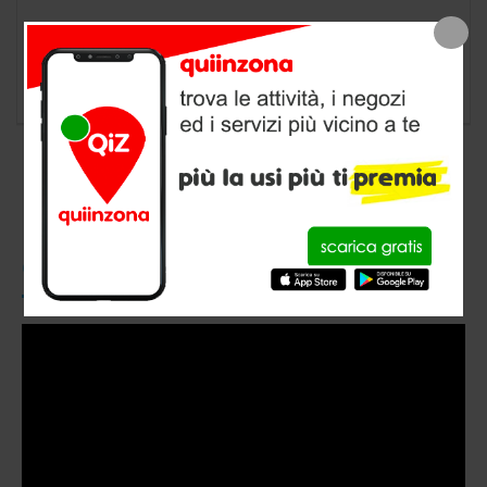
negozio animali a Tresenda, provincia di
Sondrio
CONOSCI QUIINZONA?
Video
Player