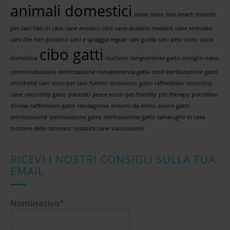
animali domestici
asino nano
bau-beach
biscotti
per cani fatti in casa
cane anziano cibo
cane anziano malattie
cane stressato
cani che non puzzano
cani e spiaggia regole
cani guida
cani pelo corto
cavia
cibo gatti
domestica
ciuchino
congiuntivite gatto
coniglio nano
controindicazioni sterilizzazione
convalescenza gatta
costi sterilizzazione gatto
crocchette cani
dolci per cani
furetto domestico
gatto raffreddato
microchip
cane
microchip gatto
parassiti
pesce rosso
pet-friendly
pet therapy
porcellino
d'india
raffreddore gatto
randagismo
sintomi da stress
sonno gatto
sterilizzazione
sterilizzazione gatta
sterilizzazione gatto
tartarughe in casa
torsione dello stomaco
tosatura cane
vaccinazioni
RICEVI I NOSTRI CONSIGLI SULLA TUA
EMAIL
Nominativo*