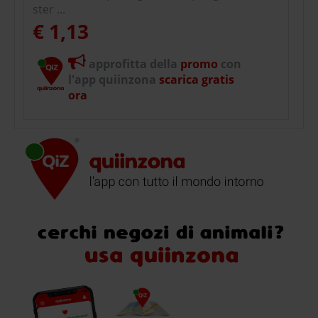
ster ...
€ 1,13
approfitta della
promo
con
l'app quiinzona
scarica gratis
ora