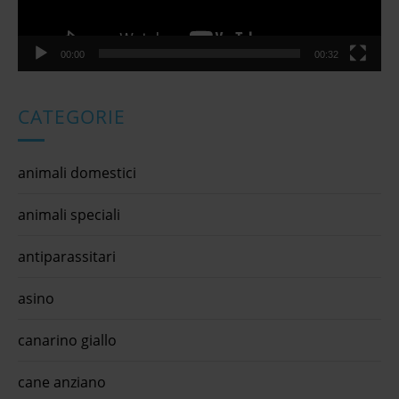
00:00
00:32
CATEGORIE
animali domestici
animali speciali
antiparassitari
asino
canarino giallo
cane anziano