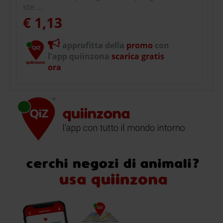
ste ...
€ 1,13
approfitta della
promo
con
l'app quiinzona
scarica gratis
ora