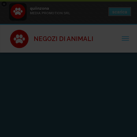
×
quiinzona
scarica
MEDIA PROMOTION SRL
NEGOZI DI ANIMALI
TOGGL