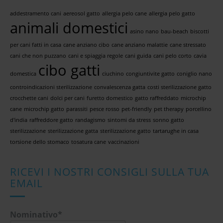
addestramento cani
aereosol gatto
allergia pelo cane
allergia pelo gatto
animali domestici
asino nano
bau-beach
biscotti
per cani fatti in casa
cane anziano cibo
cane anziano malattie
cane stressato
cani che non puzzano
cani e spiaggia regole
cani guida
cani pelo corto
cavia
cibo gatti
domestica
ciuchino
congiuntivite gatto
coniglio nano
controindicazioni sterilizzazione
convalescenza gatta
costi sterilizzazione gatto
crocchette cani
dolci per cani
furetto domestico
gatto raffreddato
microchip
cane
microchip gatto
parassiti
pesce rosso
pet-friendly
pet therapy
porcellino
d'india
raffreddore gatto
randagismo
sintomi da stress
sonno gatto
sterilizzazione
sterilizzazione gatta
sterilizzazione gatto
tartarughe in casa
torsione dello stomaco
tosatura cane
vaccinazioni
RICEVI I NOSTRI CONSIGLI SULLA TUA
EMAIL
Nominativo*