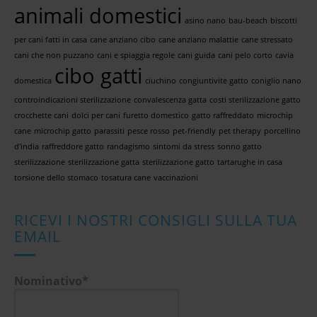
animali domestici
asino nano
bau-beach
biscotti
per cani fatti in casa
cane anziano cibo
cane anziano malattie
cane stressato
cani che non puzzano
cani e spiaggia regole
cani guida
cani pelo corto
cavia
cibo gatti
domestica
ciuchino
congiuntivite gatto
coniglio nano
controindicazioni sterilizzazione
convalescenza gatta
costi sterilizzazione gatto
crocchette cani
dolci per cani
furetto domestico
gatto raffreddato
microchip
cane
microchip gatto
parassiti
pesce rosso
pet-friendly
pet therapy
porcellino
d'india
raffreddore gatto
randagismo
sintomi da stress
sonno gatto
sterilizzazione
sterilizzazione gatta
sterilizzazione gatto
tartarughe in casa
torsione dello stomaco
tosatura cane
vaccinazioni
RICEVI I NOSTRI CONSIGLI SULLA TUA
EMAIL
Nominativo*