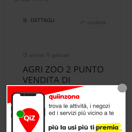
DETTAGLI
condividi
animali
gallarate
AGRI ZOO 2 PUNTO
VENDITA DI
GALLARATE
negozio animali
a Gallarate,
provincia di Varese