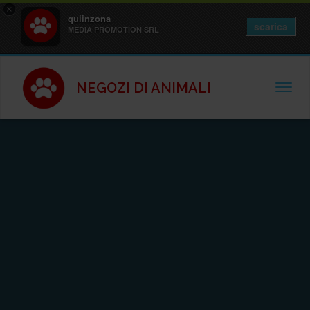
×
quiinzona
scarica
MEDIA PROMOTION SRL
NEGOZI DI ANIMALI
TOGGL