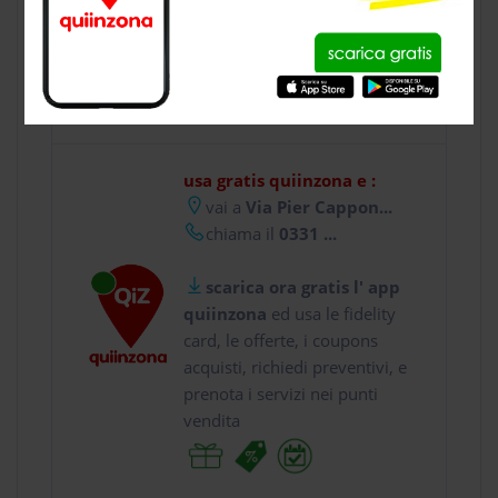
CONTATTI
usa gratis quiinzona e :
vai a
Via Pier Cappon...
chiama il
0331 ...
scarica ora gratis l' app
quiinzona
ed usa le fidelity
card, le offerte, i coupons
acquisti, richiedi preventivi, e
prenota i servizi nei punti
vendita