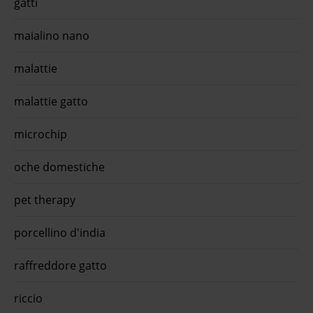
gatti
steri
- cro
bianc
maialino nano
appro
or
malattie
malattie gatto
microchip
oche domestiche
pet therapy
porcellino d'india
raffreddore gatto
riccio