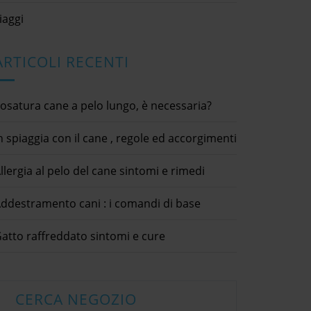
iaggi
ARTICOLI RECENTI
osatura cane a pelo lungo, è necessaria?
n spiaggia con il cane , regole ed accorgimenti
llergia al pelo del cane sintomi e rimedi
ddestramento cani : i comandi di base
In spiaggia con il cane , regole
Congiu
ed accorgimenti
na
atto raffreddato sintomi e cure
17 Giugno 2021
2 Marzo 2
n compagnia di un
animali domestici / cani / curiosità
animali dom
asinello
gatto / cons
e 2020
dettagli × Report Abuse Your
Complaint * Submit condividi
dettagli ×
tici / animali speciali /
Facebook Twitter LinkedIn In
Complaint 
animali / malattie / pet
CERCA NEGOZIO
[...]
spiaggia con il cane , regole ed
Facebook T
[...]