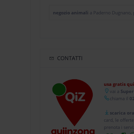
negozio animali
a Paderno Dugnano, p
CONTATTI
usa gratis qu
vai a
Supers
chiama il
02
scarica ora
card, le offert
prenota i servi