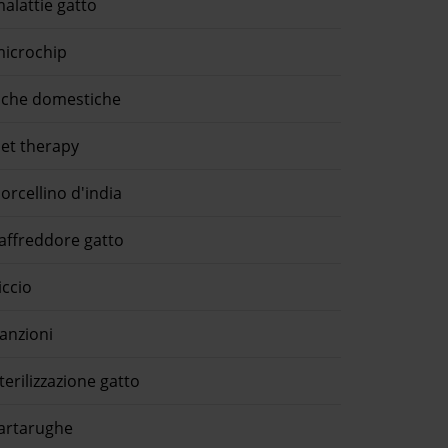
alattie gatto
icrochip
che domestiche
et therapy
orcellino d'india
affreddore gatto
iccio
anzioni
terilizzazione gatto
artarughe