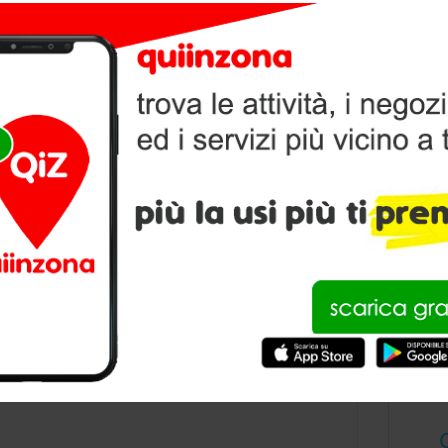
SCO DEI FERMASS
V
P
condividi
ORE TEDESCO DEI