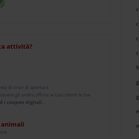
c
c
c
ta attività?
c
f
g
leta di orari di apertura
cevere gli ordini,offrire ai tuoi clienti le tue
g
d i coupon digitali .
m
i animali
m
hone