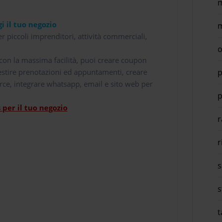
m
i il tuo negozio
m
r piccoli imprenditori, attività commerciali,
o
i con la massima facilità, puoi creare coupon
p
 gestire prenotazioni ed appuntamenti, creare
rce, integrare whatsapp, email e sito web per
p
per il tuo negozio
r
r
s
s
t