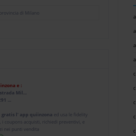
rovincia di Milano
a
a
a
a
c
iinzona e :
c
trada Mil...
91 ...
c
 gratis l' app
quiinzona
ed usa le fidelity
c
e, i coupons acquisti, richiedi preventivi, e
zi nei punti vendita
c