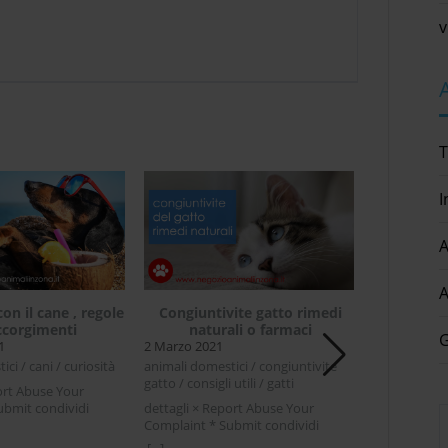
v
T
I
A
A
con il cane , regole
Congiuntivite gatto rimedi
ccorgimenti
naturali o farmaci
G
1
2 Marzo 2021
Vivere i
ci / cani / curiosità
animali domestici / congiuntivite
gatto / consigli utili / gatti
18 Settembr
ort Abuse Your
ubmit condividi
dettagli × Report Abuse Your
animali domes
ter LinkedIn In
Complaint * Submit condividi
asino / cibo 
 cane , regole ed
Facebook Twitter LinkedIn
therapy
[...]