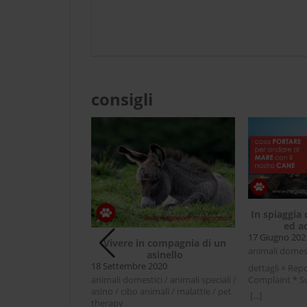
consigli
te gatto rimedi
In spiaggia 
i o farmaci
ed a
17 Giugno 202
Vivere in compagnia di un
i / congiuntivite
animali domesti
asinello
ili / gatti
18 Settembre 2020
dettagli × Rep
rt Abuse Your
Complaint * S
animali domestici / animali speciali /
mit condividi
Facebook Twit
asino / cibo animali / malattie / pet
[...]
r LinkedIn
spiaggia con il
therapy