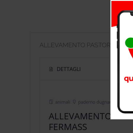
ALLEVAMENTO PASTORE TEDE
DETTAGLI
animali
paderno dugnano
ALLEVAMENTO PAST
FERMASS