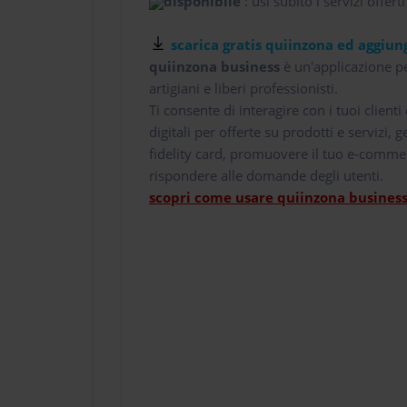
disponibile
: usi subito i servizi offerti
scarica gratis quiinzona ed aggiung
quiinzona business
è un'applicazione pe
artigiani e liberi professionisti.
Ti consente di interagire con i tuoi client
digitali per offerte su prodotti e servizi,
fidelity card, promuovere il tuo e-comme
rispondere alle domande degli utenti.
scopri come usare quiinzona business 