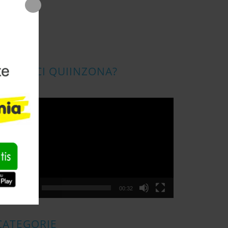
CONOSCI QUIINZONA?
ideo
layer
00:00
00:32
CATEGORIE