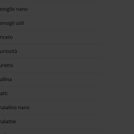
oniglio nano
onsigli utili
riceto
uriosità
uretto
allina
atti
aialino nano
alattie