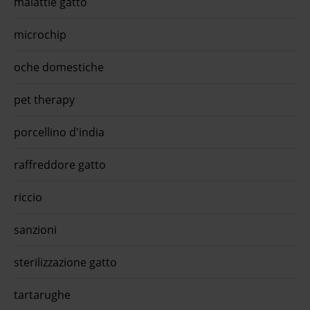
malattie gatto
scari
grain
speci
microchip
secco
con l
oche domestiche
steri
...Fo
alime
pet therapy
appro
or
porcellino d'india
raffreddore gatto
riccio
sanzioni
sterilizzazione gatto
tartarughe