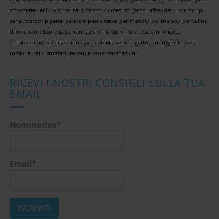
crocchette cani
dolci per cani
furetto domestico
gatto raffreddato
microchip
cane
microchip gatto
parassiti
pesce rosso
pet-friendly
pet therapy
porcellino
d'india
raffreddore gatto
randagismo
sintomi da stress
sonno gatto
sterilizzazione
sterilizzazione gatta
sterilizzazione gatto
tartarughe in casa
torsione dello stomaco
tosatura cane
vaccinazioni
RICEVI I NOSTRI CONSIGLI SULLA TUA
EMAIL
Nominativo*
Email*