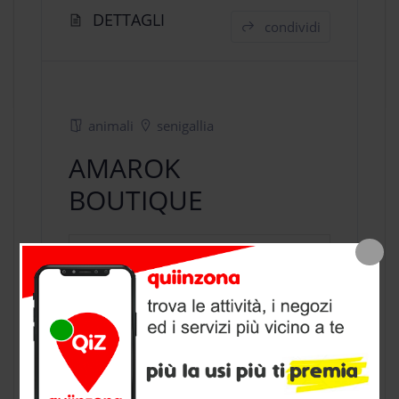
DETTAGLI
condividi
animali
senigallia
AMAROK
BOUTIQUE
negozio animali
a Senigallia,
provincia di Ancona