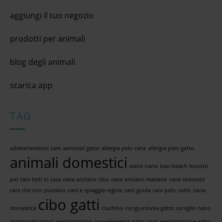
aggiungi il tuo negozio
prodotti per animali
blog degli animali
scarica app
TAG
addestramento cani
aereosol gatto
allergia pelo cane
allergia pelo gatto
animali domestici
asino nano
bau-beach
biscotti
per cani fatti in casa
cane anziano cibo
cane anziano malattie
cane stressato
cani che non puzzano
cani e spiaggia regole
cani guida
cani pelo corto
cavia
cibo gatti
domestica
ciuchino
congiuntivite gatto
coniglio nano
controindicazioni sterilizzazione
convalescenza gatta
costi sterilizzazione gatto