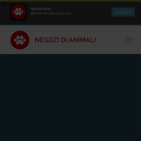
×
quiinzona
scarica
MEDIA PROMOTION SRL
NEGOZI DI ANIMALI
TOGGL