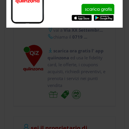
CONTATTI
usa gratis quiinzona e :
vai a
Via XX Settembr...
chiama il
0719 ...
scarica ora gratis l' app
quiinzona
ed usa le fidelity
card, le offerte, i coupons
acquisti, richiedi preventivi, e
prenota i servizi nei punti
vendita
sei il proprietario di