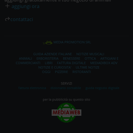
aggiungi ora
contattaci
MEDIA PROMOTION SRL
GUIDA AZIENDE ITALIANE
NOTIZIE MUSICALI
ANIMALI
ERBORISTERIA
BENESSERE
OTTICA
ARTIGIANI E
COMMERCIANTI
LIBRI
FATTURA DIGITALE
MEDIADIBOX ADV
NOTIZIE E CURIOSITA'
ULTIME NOTIZE
OGGI
PIZZERIE
RISTORANTI
SERVIZI
fattura elettronica
dizionario contabile
guida negozio digitale
per la pubblicità su questo sito