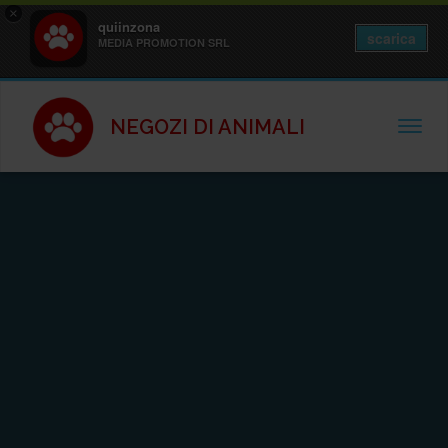
×
quiinzona
scarica
MEDIA PROMOTION SRL
NEGOZI DI ANIMALI
TOGGL