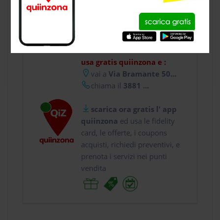
CONTATTI
usa gratis quiinzona e :
vai a
Via Bramante 50...
chiama il
3881 ...
scarica ora gratis l' app
quiinzona
ed usa le fidelity
card, le offerte, i coupons
acquisti, richiedi preventivi, e
prenota i servizi nei punti
vendita