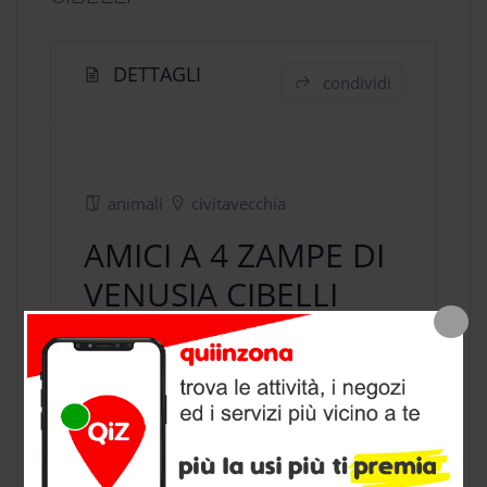
DETTAGLI
condividi
animali
civitavecchia
AMICI A 4 ZAMPE DI
VENUSIA CIBELLI
negozio animali
a Civitavecchia,
provincia di Roma