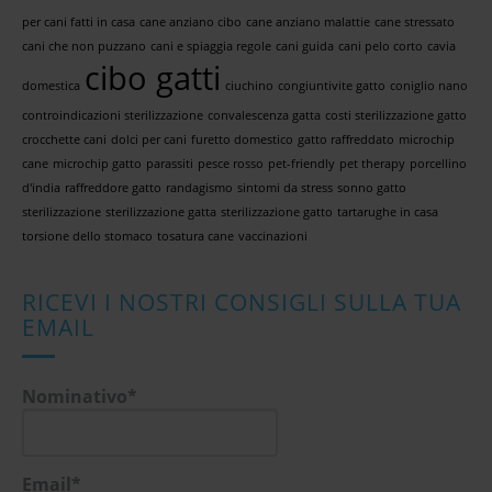
per cani fatti in casa
cane anziano cibo
cane anziano malattie
cane stressato
cani che non puzzano
cani e spiaggia regole
cani guida
cani pelo corto
cavia
cibo gatti
domestica
ciuchino
congiuntivite gatto
coniglio nano
controindicazioni sterilizzazione
convalescenza gatta
costi sterilizzazione gatto
crocchette cani
dolci per cani
furetto domestico
gatto raffreddato
microchip
cane
microchip gatto
parassiti
pesce rosso
pet-friendly
pet therapy
porcellino
d'india
raffreddore gatto
randagismo
sintomi da stress
sonno gatto
sterilizzazione
sterilizzazione gatta
sterilizzazione gatto
tartarughe in casa
torsione dello stomaco
tosatura cane
vaccinazioni
RICEVI I NOSTRI CONSIGLI SULLA TUA
EMAIL
Nominativo*
Email*