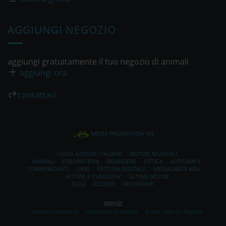
AGGIUNGI NEGOZIO
aggiungi gratuitamente il tuo negozio di animali
aggiungi ora
contattaci
MEDIA PROMOTION SRL
GUIDA AZIENDE ITALIANE
NOTIZIE MUSICALI
ANIMALI
ERBORISTERIA
BENESSERE
OTTICA
ARTIGIANI E
COMMERCIANTI
LIBRI
FATTURA DIGITALE
MEDIADIBOX ADV
NOTIZIE E CURIOSITA'
ULTIME NOTIZE
OGGI
PIZZERIE
RISTORANTI
SERVIZI
fattura elettronica
dizionario contabile
guida negozio digitale