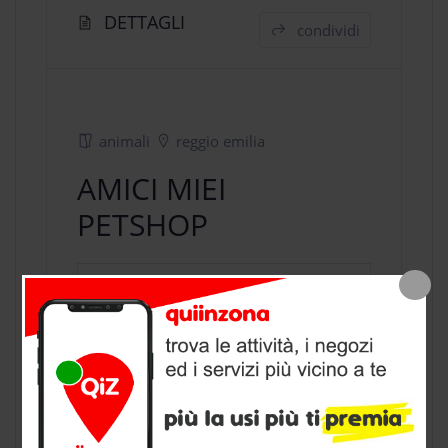
DETTAGLI
condividi
animali
reggio emilia
AMICI MIEI
PETSHOP
negozio animali
a Reggio Emilia,
provincia di Reggio Emilia