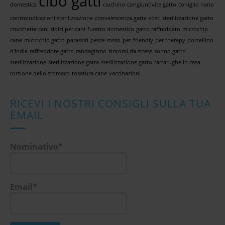
cibo gatti
domestica
ciuchino
congiuntivite gatto
coniglio nano
controindicazioni sterilizzazione
convalescenza gatta
costi sterilizzazione gatto
crocchette cani
dolci per cani
furetto domestico
gatto raffreddato
microchip
cane
microchip gatto
parassiti
pesce rosso
pet-friendly
pet therapy
porcellino
d'india
raffreddore gatto
randagismo
sintomi da stress
sonno gatto
sterilizzazione
sterilizzazione gatta
sterilizzazione gatto
tartarughe in casa
torsione dello stomaco
tosatura cane
vaccinazioni
RICEVI I NOSTRI CONSIGLI SULLA TUA
EMAIL
Nominativo*
Email*