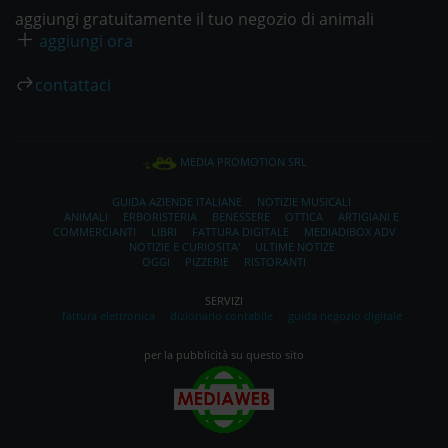
aggiungi gratuitamente il tuo negozio di animali
aggiungi ora
contattaci
MEDIA PROMOTION SRL
GUIDA AZIENDE ITALIANE
NOTIZIE MUSICALI
ANIMALI
ERBORISTERIA
BENESSERE
OTTICA
ARTIGIANI E
COMMERCIANTI
LIBRI
FATTURA DIGITALE
MEDIADIBOX ADV
NOTIZIE E CURIOSITA'
ULTIME NOTIZE
OGGI
PIZZERIE
RISTORANTI
SERVIZI
fattura elettronica
dizionario contabile
guida negozio digitale
per la pubblicità su questo sito