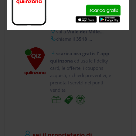
CONTATTI
usa gratis quiinzona e :
vai a
Viale dei Mille...
chiama il
3518 ...
scarica ora gratis l' app
quiinzona
ed usa le fidelity
card, le offerte, i coupons
acquisti, richiedi preventivi, e
prenota i servizi nei punti
vendita
sei il proprietario di