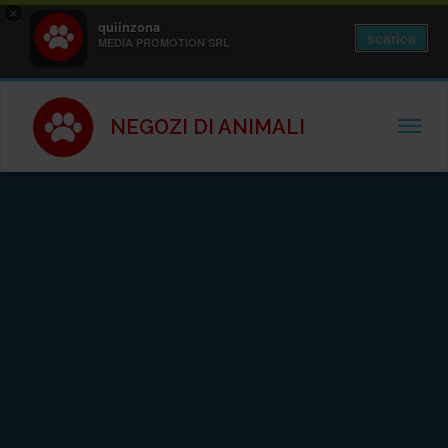
×
quiinzona
scarica
MEDIA PROMOTION SRL
NEGOZI DI ANIMALI
TOGGL