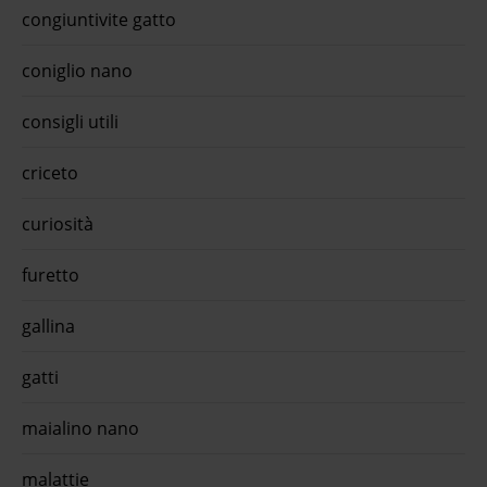
 di
congiuntivite gatto
oraKit di pulizia drinkwell spazzole - 1° ordine? scegli tra
 1,25
bzr5 - bzr20 + 200 ...Il kit pulizia fontana Drinkwell per
is
animali domestici è un modo comodo e facile per tenere
coniglio nano
ood
pulita ...€ 21,99 approfitta della promo con l'app quiinzona
mento
scarica gratis ora
€ 145
consigli utili
is
ollo
ised
criceto
izzati
na
curiosità
furetto
gallina
gatti
maialino nano
malattie