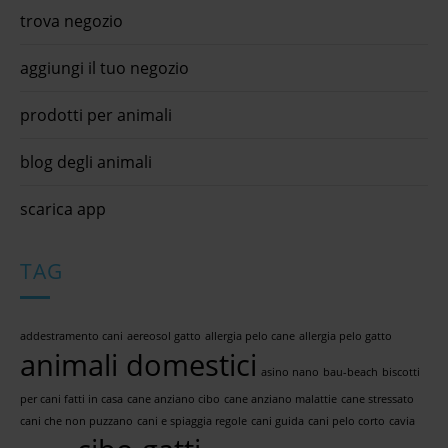
trova negozio
aggiungi il tuo negozio
prodotti per animali
blog degli animali
scarica app
TAG
addestramento cani
aereosol gatto
allergia pelo cane
allergia pelo gatto
animali domestici
asino nano
bau-beach
biscotti
per cani fatti in casa
cane anziano cibo
cane anziano malattie
cane stressato
cani che non puzzano
cani e spiaggia regole
cani guida
cani pelo corto
cavia