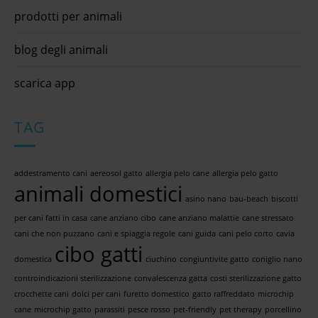
prodotti per animali
blog degli animali
scarica app
TAG
addestramento cani
aereosol gatto
allergia pelo cane
allergia pelo gatto
animali domestici
asino nano
bau-beach
biscotti
per cani fatti in casa
cane anziano cibo
cane anziano malattie
cane stressato
cani che non puzzano
cani e spiaggia regole
cani guida
cani pelo corto
cavia
cibo gatti
domestica
ciuchino
congiuntivite gatto
coniglio nano
controindicazioni sterilizzazione
convalescenza gatta
costi sterilizzazione gatto
crocchette cani
dolci per cani
furetto domestico
gatto raffreddato
microchip
cane
microchip gatto
parassiti
pesce rosso
pet-friendly
pet therapy
porcellino