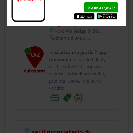
CONTATTI
usa gratis quiinzona e :
vai a
Via Adige 3, 20...
chiama il
3495 ...
scarica ora gratis l' app
quiinzona
ed usa le fidelity
card, le offerte, i coupons
acquisti, richiedi preventivi, e
prenota i servizi nei punti
vendita
sei il proprietario di