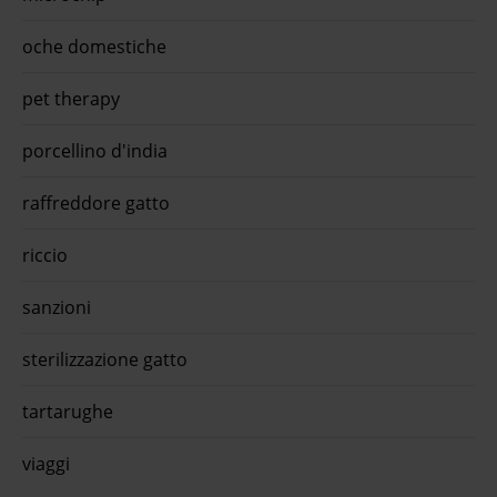
è un alimento completo grain free per gatti adulti ste ...€
1,13 approfitta della promo con l'app quiinzona scarica
oche domestiche
gratis oraMonopro lo specialista senior all breeds grain free
agnello 1,5 kg - crocchette ...Monopro lo specialista Senior
All Breeds Grain Free Agnello è l'alimento secco per cani
pet therapy
senior dai ...€ 13,9 approfitta della promo con l'app
quiinzona scarica gratis ora
porcellino d'india
raffreddore gatto
riccio
sanzioni
sterilizzazione gatto
tartarughe
viaggi