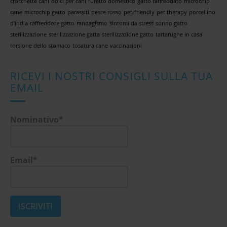
crocchette cani
dolci per cani
furetto domestico
gatto raffreddato
microchip
cane
microchip gatto
parassiti
pesce rosso
pet-friendly
pet therapy
porcellino
d'india
raffreddore gatto
randagismo
sintomi da stress
sonno gatto
sterilizzazione
sterilizzazione gatta
sterilizzazione gatto
tartarughe in casa
torsione dello stomaco
tosatura cane
vaccinazioni
RICEVI I NOSTRI CONSIGLI SULLA TUA
EMAIL
Nominativo*
Email*