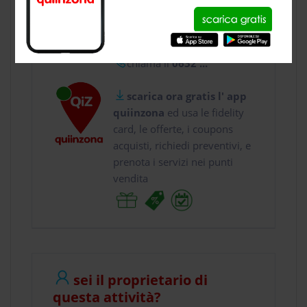
usa gratis quiinzona e :
vai a
Piazza Dell'uni...
chiama il
0632 ...
scarica ora gratis l' app
quiinzona
ed usa le fidelity
card, le offerte, i coupons
acquisti, richiedi preventivi, e
prenota i servizi nei punti
vendita
sei il proprietario di
questa attività?