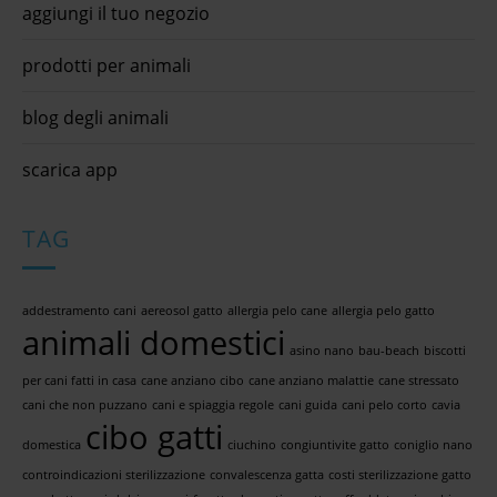
aggiungi il tuo negozio
prodotti per animali
blog degli animali
scarica app
TAG
addestramento cani
aereosol gatto
allergia pelo cane
allergia pelo gatto
animali domestici
asino nano
bau-beach
biscotti
per cani fatti in casa
cane anziano cibo
cane anziano malattie
cane stressato
cani che non puzzano
cani e spiaggia regole
cani guida
cani pelo corto
cavia
cibo gatti
domestica
ciuchino
congiuntivite gatto
coniglio nano
controindicazioni sterilizzazione
convalescenza gatta
costi sterilizzazione gatto