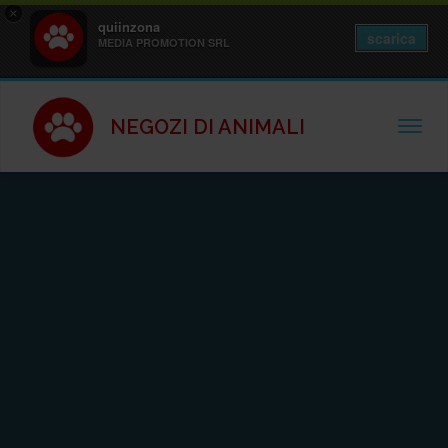
×
quiinzona
scarica
MEDIA PROMOTION SRL
NEGOZI DI ANIMALI
TOGGL