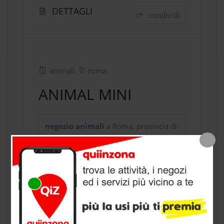
DETTAGLI
condividi
animali
roma
ANIMAL MINI
negozio animali
a Roma, provincia di
Roma
CONTATTI