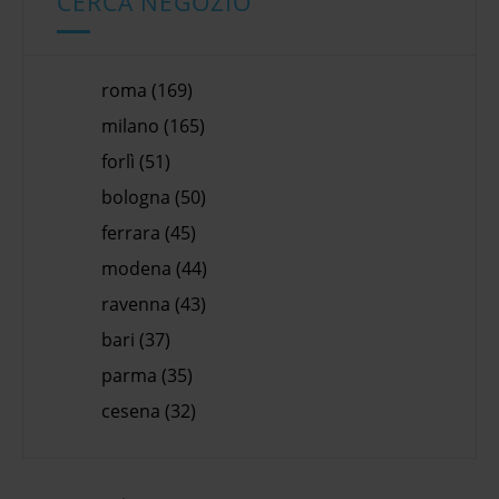
CERCA NEGOZIO
roma (169)
milano (165)
forlì (51)
bologna (50)
ferrara (45)
modena (44)
ravenna (43)
bari (37)
parma (35)
cesena (32)