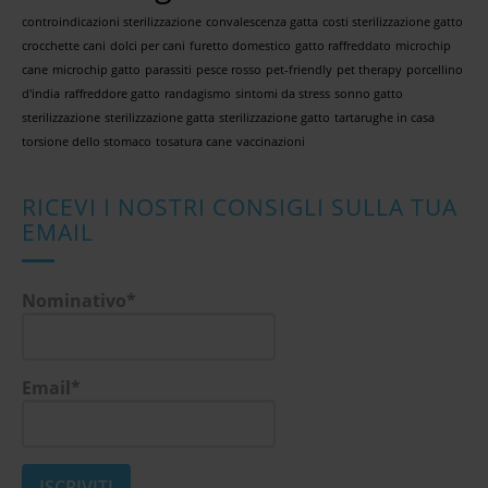
controindicazioni sterilizzazione
convalescenza gatta
costi sterilizzazione gatto
crocchette cani
dolci per cani
furetto domestico
gatto raffreddato
microchip
cane
microchip gatto
parassiti
pesce rosso
pet-friendly
pet therapy
porcellino
d'india
raffreddore gatto
randagismo
sintomi da stress
sonno gatto
sterilizzazione
sterilizzazione gatta
sterilizzazione gatto
tartarughe in casa
torsione dello stomaco
tosatura cane
vaccinazioni
RICEVI I NOSTRI CONSIGLI SULLA TUA
EMAIL
Nominativo*
Email*