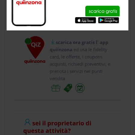
usa gratis quiinzona e :
vai a
Via Borello 300...
chiama il
3337 ...
scarica ora gratis l' app
quiinzona
ed usa le fidelity
card, le offerte, i coupons
acquisti, richiedi preventivi, e
prenota i servizi nei punti
vendita
sei il proprietario di
questa attività?