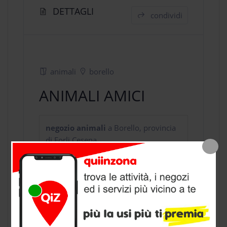
DETTAGLI
condividi
animali
borello
ANIMALI AMICI
negozio animali
a Borello, provincia
di Forli Cesena
CONTATTI