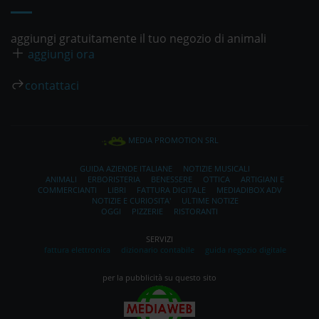
aggiungi gratuitamente il tuo negozio di animali
aggiungi ora
contattaci
MEDIA PROMOTION SRL
GUIDA AZIENDE ITALIANE
NOTIZIE MUSICALI
ANIMALI
ERBORISTERIA
BENESSERE
OTTICA
ARTIGIANI E
COMMERCIANTI
LIBRI
FATTURA DIGITALE
MEDIADIBOX ADV
NOTIZIE E CURIOSITA'
ULTIME NOTIZE
OGGI
PIZZERIE
RISTORANTI
SERVIZI
fattura elettronica
dizionario contabile
guida negozio digitale
per la pubblicità su questo sito