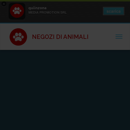
×
quiinzona
scarica
MEDIA PROMOTION SRL
NEGOZI DI ANIMALI
TOGGL