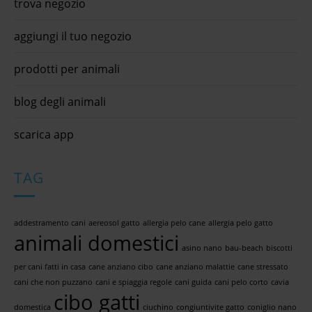
trova negozio
aggiungi il tuo negozio
prodotti per animali
blog degli animali
scarica app
TAG
addestramento cani
aereosol gatto
allergia pelo cane
allergia pelo gatto
animali domestici
asino nano
bau-beach
biscotti
per cani fatti in casa
cane anziano cibo
cane anziano malattie
cane stressato
cani che non puzzano
cani e spiaggia regole
cani guida
cani pelo corto
cavia
cibo gatti
domestica
ciuchino
congiuntivite gatto
coniglio nano