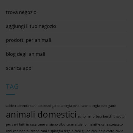
trova negozio
aggiungi il tuo negozio
prodotti per animali
blog degli animali
scarica app
TAG
addestramento cani
aereosol gatto
allergia pelo cane
allergia pelo gatto
animali domestici
asino nano
bau-beach
biscotti
per cani fatti in casa
cane anziano cibo
cane anziano malattie
cane stressato
cani che non puzzano
cani e spiaggia regole
cani guida
cani pelo corto
cavia