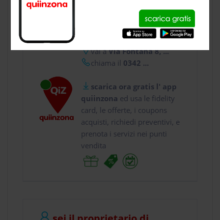
CONTATTI
usa gratis quiinzona e :
vai a
Via Fontana 8, ...
chiama il
0342 ...
scarica ora gratis l' app
quiinzona
ed usa le fidelity
card, le offerte, i coupons
acquisti, richiedi preventivi, e
prenota i servizi nei punti
vendita
sei il proprietario di