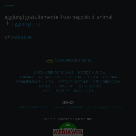
aggiungi gratuitamente il tuo negozio di animali
aggiungi ora
contattaci
MEDIA PROMOTION SRL
GUIDA AZIENDE ITALIANE
NOTIZIE MUSICALI
ANIMALI
ERBORISTERIA
BENESSERE
OTTICA
ARTIGIANI E
COMMERCIANTI
LIBRI
FATTURA DIGITALE
MEDIADIBOX ADV
NOTIZIE E CURIOSITA'
ULTIME NOTIZE
OGGI
PIZZERIE
RISTORANTI
SERVIZI
fattura elettronica
dizionario contabile
guida negozio digitale
per la pubblicità su questo sito