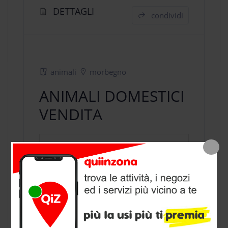
DETTAGLI
condividi
animali
morbegno
ANIMALI DOMESTICI
VENDITA
negozio animali
a Morbegno,
provincia di Sondrio