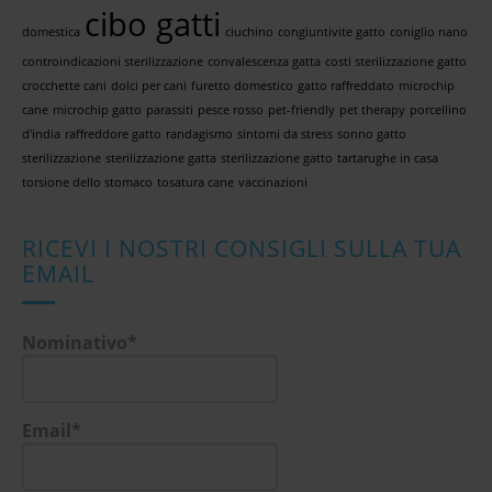
cibo gatti
domestica
ciuchino
congiuntivite gatto
coniglio nano
controindicazioni sterilizzazione
convalescenza gatta
costi sterilizzazione gatto
crocchette cani
dolci per cani
furetto domestico
gatto raffreddato
microchip
cane
microchip gatto
parassiti
pesce rosso
pet-friendly
pet therapy
porcellino
d'india
raffreddore gatto
randagismo
sintomi da stress
sonno gatto
sterilizzazione
sterilizzazione gatta
sterilizzazione gatto
tartarughe in casa
torsione dello stomaco
tosatura cane
vaccinazioni
RICEVI I NOSTRI CONSIGLI SULLA TUA
EMAIL
Nominativo*
Email*