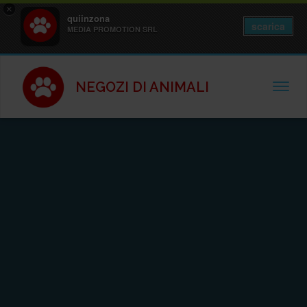
×
quiinzona
scarica
MEDIA PROMOTION SRL
NEGOZI DI ANIMALI
TOGGL