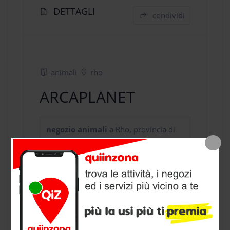
DETTAGLI
condividi
animali
rho
ARCAPLANET
negozio animali
a Rho, provincia di
Milano
CONTATTI