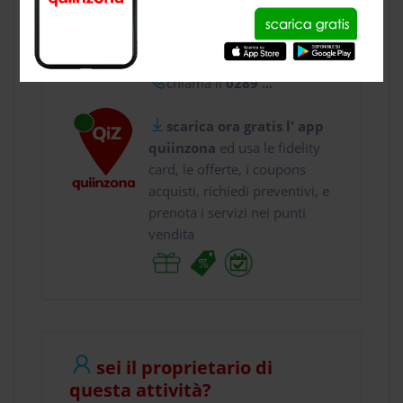
usa gratis quiinzona e :
vai a
Corso Europa 12...
chiama il
0289 ...
scarica ora gratis l' app
quiinzona
ed usa le fidelity
card, le offerte, i coupons
acquisti, richiedi preventivi, e
prenota i servizi nei punti
vendita
sei il proprietario di
questa attività?