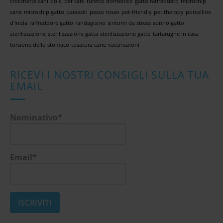
crocchette cani
dolci per cani
furetto domestico
gatto raffreddato
microchip
cane
microchip gatto
parassiti
pesce rosso
pet-friendly
pet therapy
porcellino
d'india
raffreddore gatto
randagismo
sintomi da stress
sonno gatto
sterilizzazione
sterilizzazione gatta
sterilizzazione gatto
tartarughe in casa
torsione dello stomaco
tosatura cane
vaccinazioni
RICEVI I NOSTRI CONSIGLI SULLA TUA
EMAIL
Nominativo*
Email*