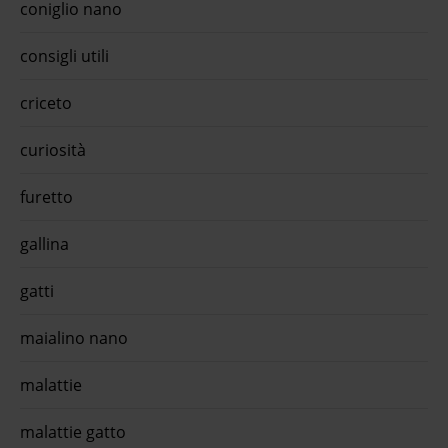
di po
coniglio nano
Prote
L'app
quiin
consigli utili
monop
Natur
criceto
del P
promo
batt
curiosità
gatti
conse
quiin
furetto
monop
Natur
del P
gallina
promo
gatti
maialino nano
malattie
malattie gatto