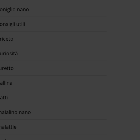
oniglio nano
onsigli utili
riceto
uriosità
uretto
allina
atti
aialino nano
alattie