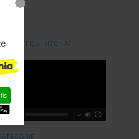
CONOSCI QUIINZONA?
ideo
layer
00:00
00:32
CATEGORIE