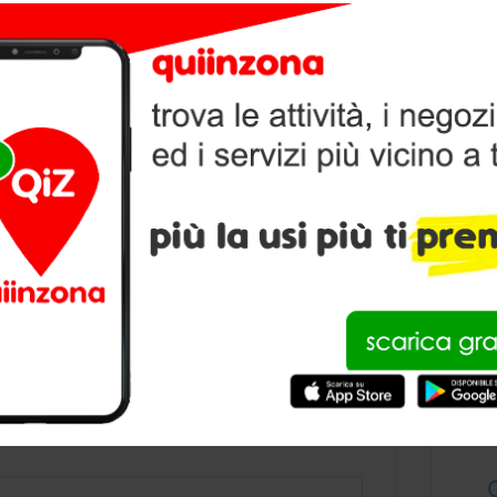
V
P
condividi
IO