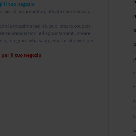
m
i il tuo negozio
r piccoli imprenditori, attività commerciali,
m
i con la massima facilità, puoi creare coupon
o
 gestire prenotazioni ed appuntamenti, creare
rce, integrare whatsapp, email e sito web per
p
per il tuo negozio
p
r
r
s
s
t