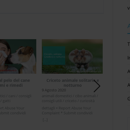
v
T
I
A
al pelo del cane
Criceto animale solitario e
Gatto ra
A
omi e rimedi
notturno
9 Agosto 2020
2 Aprile 2021
ci / cani / consigli
animali domestici / cibo animali /
animali domest
G
 / gatti
consigli utili / criceto / curiosità
gatti / malat
gatto
ort Abuse Your
dettagli × Report Abuse Your
ubmit condividi
Complaint * Submit condividi
dettagli × R
er LinkedIn Allergia
Facebook Twitter LinkedIn Criceto
Complaint * 
[...]
ne sintomi e
animale solitario e notturnoChi non
Facebook Tw
[...]
a la pelo del cane o
ha mai pensato di prendere un
raffreddato 