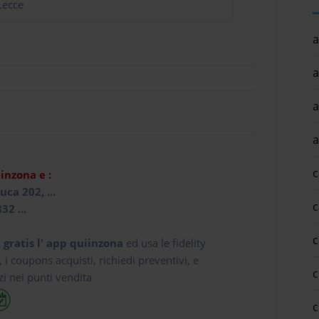
Lecce
a
a
a
a
c
iinzona e :
uca 202, ...
c
32 ...
c
 gratis l' app
quiinzona
ed usa le fidelity
e, i coupons acquisti, richiedi preventivi, e
c
zi nei punti vendita
c