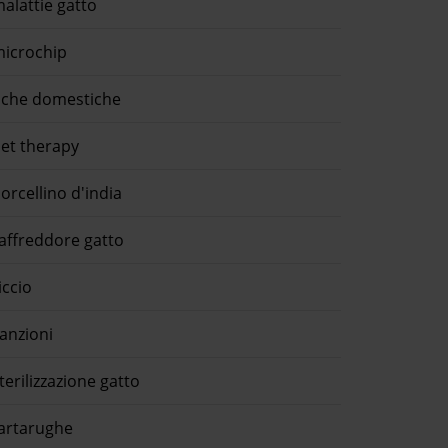
alattie gatto
icrochip
che domestiche
et therapy
orcellino d'india
affreddore gatto
iccio
anzioni
terilizzazione gatto
artarughe