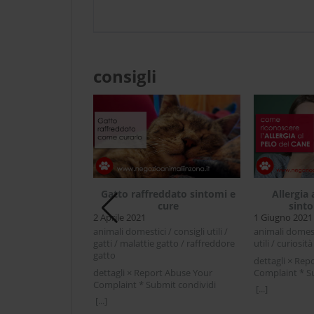
consigli
male solitario e
Gatto raffreddato sintomi e
Allergia 
tturno
cure
sint
2 Aprile 2021
1 Giugno 2021
i / cibo animali /
animali domestici / consigli utili /
animali domesti
iceto / curiosità
gatti / malattie gatto / raffreddore
utili / curiosità
gatto
rt Abuse Your
dettagli × Rep
mit condividi
dettagli × Report Abuse Your
Complaint * S
r LinkedIn Criceto
Complaint * Submit condividi
Facebook Twitt
[...]
io e notturnoChi non
Facebook Twitter LinkedIn Gatto
al pelo del ca
[...]
di prendere un
raffreddato sintomi e cureGatto
rimediL'allergi