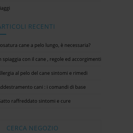
iaggi
ARTICOLI RECENTI
osatura cane a pelo lungo, è necessaria?
n spiaggia con il cane , regole ed accorgimenti
llergia al pelo del cane sintomi e rimedi
ffreddato sintomi e
Allergia al pelo del cane
Criceto
ddestramento cani : i comandi di base
cure
sintomi e rimedi
1 Giugno 2021
9 Agosto 2
ici / consigli utili /
animali domestici / cani / consigli
animali dom
atto raffreddato sintomi e cure
tie gatto / raffreddore
utili / curiosità / gatti
consigli uti
dettagli × Report Abuse Your
dettagli ×
eport Abuse Your
Complaint * Submit condividi
Complaint 
Submit condividi
Facebook Twitter LinkedIn Allergia
Facebook T
[...]
[...]
itter LinkedIn Gatto
al pelo del cane sintomi e
animale so
CERCA NEGOZIO
sintomi e cureGatto
rimediL'allergia la pelo del cane o
ha mai pen