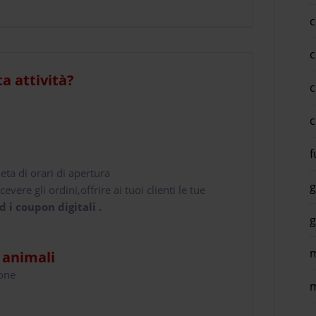
c
c
ta attività?
c
c
f
leta di orari di apertura
g
cevere gli ordini,offrire ai tuoi clienti le tue
d i coupon digitali .
g
m
i animali
hone
m