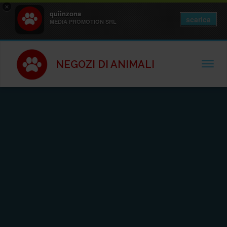
×
quiinzona
scarica
MEDIA PROMOTION SRL
NEGOZI DI ANIMALI
TOGGL