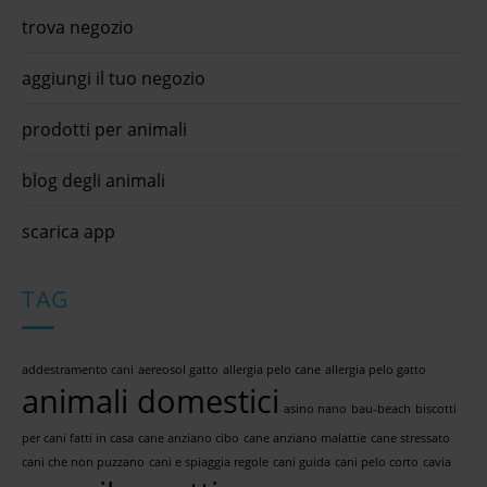
trova negozio
aggiungi il tuo negozio
prodotti per animali
blog degli animali
scarica app
TAG
addestramento cani
aereosol gatto
allergia pelo cane
allergia pelo gatto
animali domestici
asino nano
bau-beach
biscotti
per cani fatti in casa
cane anziano cibo
cane anziano malattie
cane stressato
cani che non puzzano
cani e spiaggia regole
cani guida
cani pelo corto
cavia