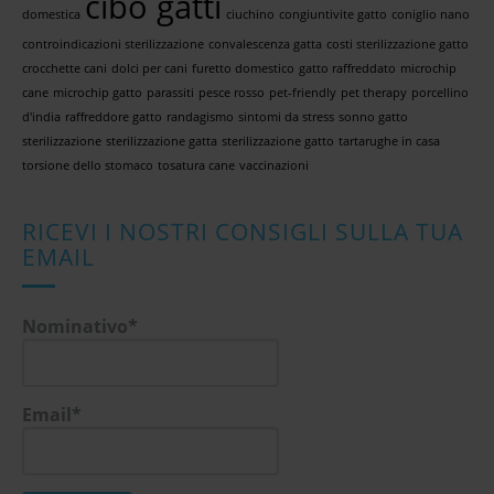
cibo gatti
domestica
ciuchino
congiuntivite gatto
coniglio nano
controindicazioni sterilizzazione
convalescenza gatta
costi sterilizzazione gatto
crocchette cani
dolci per cani
furetto domestico
gatto raffreddato
microchip
cane
microchip gatto
parassiti
pesce rosso
pet-friendly
pet therapy
porcellino
d'india
raffreddore gatto
randagismo
sintomi da stress
sonno gatto
sterilizzazione
sterilizzazione gatta
sterilizzazione gatto
tartarughe in casa
torsione dello stomaco
tosatura cane
vaccinazioni
RICEVI I NOSTRI CONSIGLI SULLA TUA
EMAIL
Nominativo*
Email*