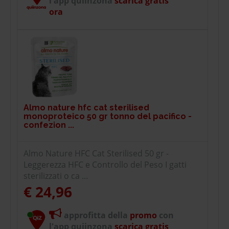
l'app quiinzona
scarica gratis
ora
Almo nature hfc cat sterilised
monoproteico 50 gr tonno del pacifico -
confezion ...
Almo Nature HFC Cat Sterilised 50 gr -
Leggerezza HFC e Controllo del Peso I gatti
sterilizzati o ca ...
€ 24,96
approfitta della
promo
con
l'app quiinzona
scarica gratis