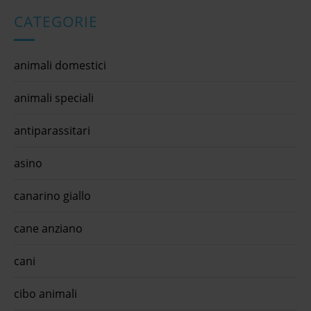
negozioanimaliinzona.it segui quiinzona
possi
ano
non e
e i
CATEGORIE
nostr
fieno
sapev
 per
legge
e
erbor
ono
animali domestici
anima
i
card,
animali speciali
dispo
il
negoz
llati
 dei
antiparassitari
i,
egozio
asino
lity
rvizi
canarino giallo
cane anziano
cani
cibo animali