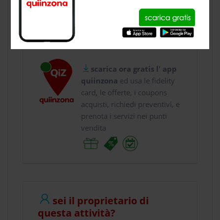
usa gratis quiinzona e :
vai a
Via Marina 138,...
chiama il
3474 ...
scarica ora gratis l' app
quiinzona
ed usa le fidelity
card, le offerte, i coupons
acquisti, richiedi preventivi, e
prenota i servizi nei punti
vendita
sei il proprietario di
questa attività?