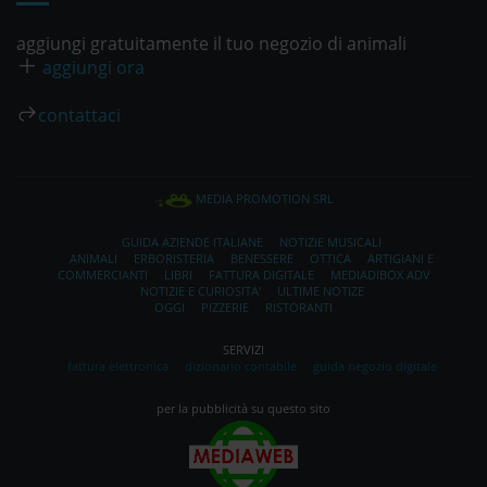
aggiungi gratuitamente il tuo negozio di animali
aggiungi ora
contattaci
MEDIA PROMOTION SRL
GUIDA AZIENDE ITALIANE
NOTIZIE MUSICALI
ANIMALI
ERBORISTERIA
BENESSERE
OTTICA
ARTIGIANI E
COMMERCIANTI
LIBRI
FATTURA DIGITALE
MEDIADIBOX ADV
NOTIZIE E CURIOSITA'
ULTIME NOTIZE
OGGI
PIZZERIE
RISTORANTI
SERVIZI
fattura elettronica
dizionario contabile
guida negozio digitale
per la pubblicità su questo sito