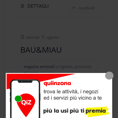
DETTAGLI
condividi
animali
ugento
BAU&MIAU
negozio animali
a Ugento, provincia
di Lecce
CONTATTI