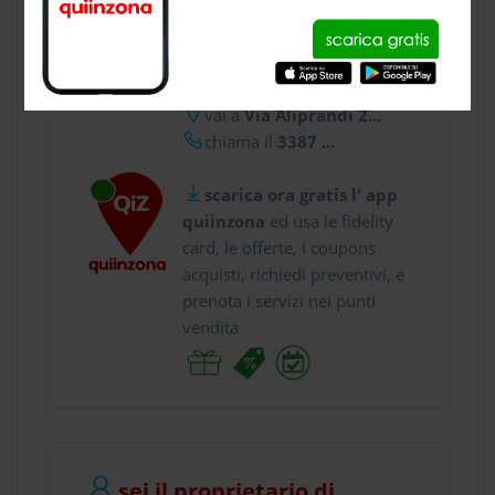
CONTATTI
usa gratis quiinzona e :
vai a
Via Aliprandi 2...
chiama il
3387 ...
scarica ora gratis l' app
quiinzona
ed usa le fidelity
card, le offerte, i coupons
acquisti, richiedi preventivi, e
prenota i servizi nei punti
vendita
sei il proprietario di