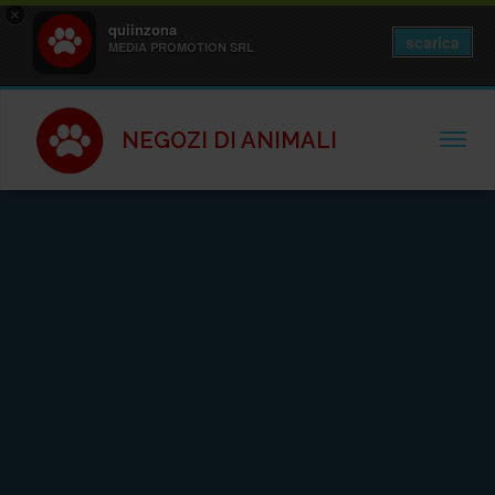
×
quiinzona
scarica
MEDIA PROMOTION SRL
NEGOZI DI ANIMALI
TOGGL