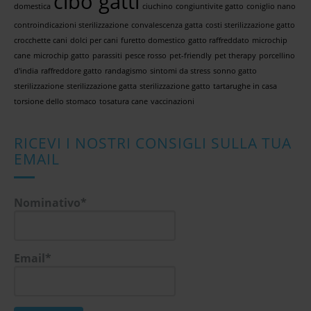
cibo gatti
domestica
ciuchino
congiuntivite gatto
coniglio nano
controindicazioni sterilizzazione
convalescenza gatta
costi sterilizzazione gatto
crocchette cani
dolci per cani
furetto domestico
gatto raffreddato
microchip
cane
microchip gatto
parassiti
pesce rosso
pet-friendly
pet therapy
porcellino
d'india
raffreddore gatto
randagismo
sintomi da stress
sonno gatto
sterilizzazione
sterilizzazione gatta
sterilizzazione gatto
tartarughe in casa
torsione dello stomaco
tosatura cane
vaccinazioni
RICEVI I NOSTRI CONSIGLI SULLA TUA
EMAIL
Nominativo*
Email*