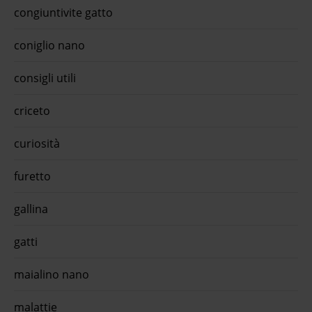
per .
congiuntivite gatto
scar
free
Free 
coniglio nano
tag .
scari
pesce
consigli utili
All B
compl
quiin
criceto
d'acq
...Ma
curiosità
Aqual
appro
oraRe
furetto
caniG
reali
appro
gallina
ora
gatti
maialino nano
malattie