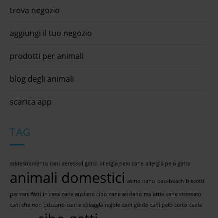
trova negozio
aggiungi il tuo negozio
prodotti per animali
blog degli animali
scarica app
TAG
addestramento cani
aereosol gatto
allergia pelo cane
allergia pelo gatto
animali domestici
asino nano
bau-beach
biscotti
per cani fatti in casa
cane anziano cibo
cane anziano malattie
cane stressato
cani che non puzzano
cani e spiaggia regole
cani guida
cani pelo corto
cavia