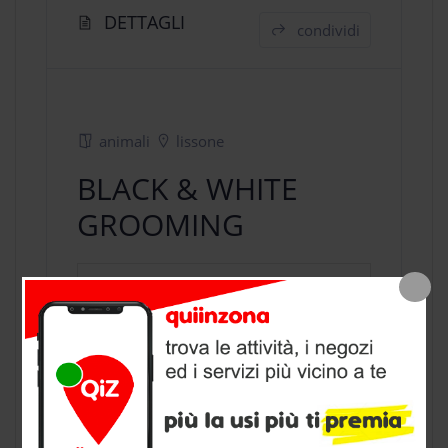
DETTAGLI
condividi
animali
lissone
BLACK & WHITE
GROOMING
negozio animali
a Lissone, provincia
di Monza Brianza