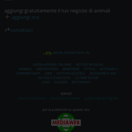
aggiungi gratuitamente il tuo negozio di animali
aggiungi ora
contattaci
MEDIA PROMOTION SRL
GUIDA AZIENDE ITALIANE
NOTIZIE MUSICALI
ANIMALI
ERBORISTERIA
BENESSERE
OTTICA
ARTIGIANI E
COMMERCIANTI
LIBRI
FATTURA DIGITALE
MEDIADIBOX ADV
NOTIZIE E CURIOSITA'
ULTIME NOTIZE
OGGI
PIZZERIE
RISTORANTI
SERVIZI
fattura elettronica
dizionario contabile
guida negozio digitale
per la pubblicità su questo sito