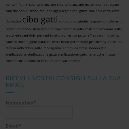
per cani fatti in casa
cane anziano cibo
cane anziano malattie
cane stressato
cani che non puzzano
cani e spiaggia regole
cani guida
cani pelo corto
cavia
cibo gatti
domestica
ciuchino
congiuntivite gatto
coniglio nano
controindicazioni sterilizzazione
convalescenza gatta
costi sterilizzazione gatto
crocchette cani
dolci per cani
furetto domestico
gatto raffreddato
microchip
cane
microchip gatto
parassiti
pesce rosso
pet-friendly
pet therapy
porcellino
d'india
raffreddore gatto
randagismo
sintomi da stress
sonno gatto
sterilizzazione
sterilizzazione gatta
sterilizzazione gatto
tartarughe in casa
torsione dello stomaco
tosatura cane
vaccinazioni
RICEVI I NOSTRI CONSIGLI SULLA TUA
EMAIL
Nominativo*
Email*