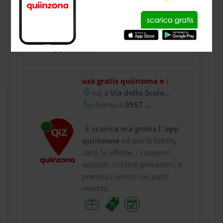
CONTATTI
usa gratis quiinzona e :
vai a
Via dello Scalo...
chiama il
0557 ...
scarica ora gratis l' app
quiinzona
ed usa le fidelity
card, le offerte, i coupons
acquisti, richiedi preventivi, e
prenota i servizi nei punti
vendita