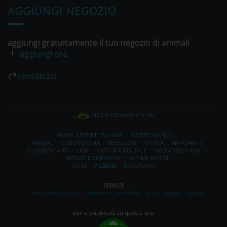
AGGIUNGI NEGOZIO
aggiungi gratuitamente il tuo negozio di animali
aggiungi ora
contattaci
MEDIA PROMOTION SRL
GUIDA AZIENDE ITALIANE
NOTIZIE MUSICALI
ANIMALI
ERBORISTERIA
BENESSERE
OTTICA
ARTIGIANI E
COMMERCIANTI
LIBRI
FATTURA DIGITALE
MEDIADIBOX ADV
NOTIZIE E CURIOSITA'
ULTIME NOTIZE
OGGI
PIZZERIE
RISTORANTI
SERVIZI
fattura elettronica
dizionario contabile
guida negozio digitale
per la pubblicità su questo sito