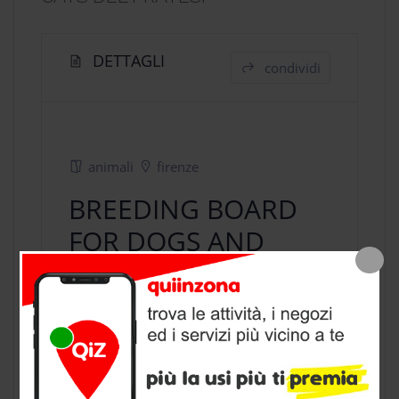
DETTAGLI
condividi
animali
firenze
BREEDING BOARD
FOR DOGS AND
CATS DEL PRATESI
negozio animali
a Firenze, provincia
di Firenze