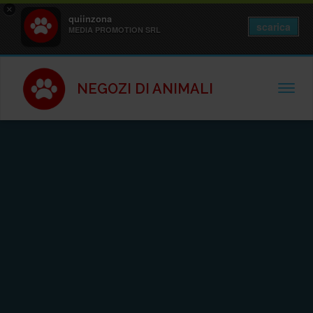
×
quiinzona
scarica
MEDIA PROMOTION SRL
NEGOZI DI ANIMALI
TOGGL