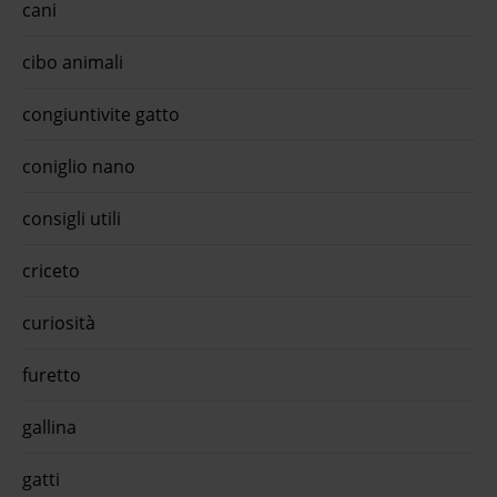
cani
is
cani 
a
la no
d
su an
cibo animali
ualità
anche
ona
ed us
con
preno
congiuntivite gatto
ento
aggi
tta
coniglio nano
 cat
leto
consigli utili
romo
at
ione
criceto
HFC e
ofitta
gime
curiosità
tick
ughe
c ...
furetto
ca
gallina
gatti