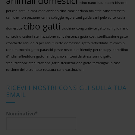
animali domestici
asino nano
bau-beach
biscotti
per cani fatti in casa
cane anziano cibo
cane anziano malattie
cane stressato
cani che non puzzano
cani e spiaggia regole
cani guida
cani pelo corto
cavia
cibo gatti
domestica
ciuchino
congiuntivite gatto
coniglio nano
controindicazioni sterilizzazione
convalescenza gatta
costi sterilizzazione gatto
crocchette cani
dolci per cani
furetto domestico
gatto raffreddato
microchip
cane
microchip gatto
parassiti
pesce rosso
pet-friendly
pet therapy
porcellino
d'india
raffreddore gatto
randagismo
sintomi da stress
sonno gatto
sterilizzazione
sterilizzazione gatta
sterilizzazione gatto
tartarughe in casa
torsione dello stomaco
tosatura cane
vaccinazioni
RICEVI I NOSTRI CONSIGLI SULLA TUA
EMAIL
Nominativo*