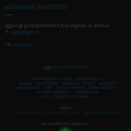
AGGIUNGI NEGOZIO
aggiungi gratuitamente il tuo negozio di animali
aggiungi ora
contattaci
MEDIA PROMOTION SRL
GUIDA AZIENDE ITALIANE
NOTIZIE MUSICALI
ANIMALI
ERBORISTERIA
BENESSERE
OTTICA
ARTIGIANI E
COMMERCIANTI
LIBRI
FATTURA DIGITALE
MEDIADIBOX ADV
NOTIZIE E CURIOSITA'
ULTIME NOTIZE
OGGI
PIZZERIE
RISTORANTI
SERVIZI
fattura elettronica
dizionario contabile
guida negozio digitale
per la pubblicità su questo sito