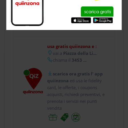
CONTATTI
usa gratis quiinzona e :
vai a
Piazza della Li...
chiama il
3453 ...
scarica ora gratis l' app
quiinzona
ed usa le fidelity
card, le offerte, i coupons
acquisti, richiedi preventivi, e
prenota i servizi nei punti
vendita