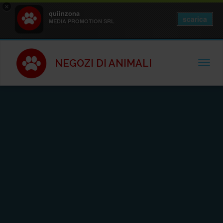
×
quiinzona
scarica
MEDIA PROMOTION SRL
NEGOZI DI ANIMALI
TOGGL