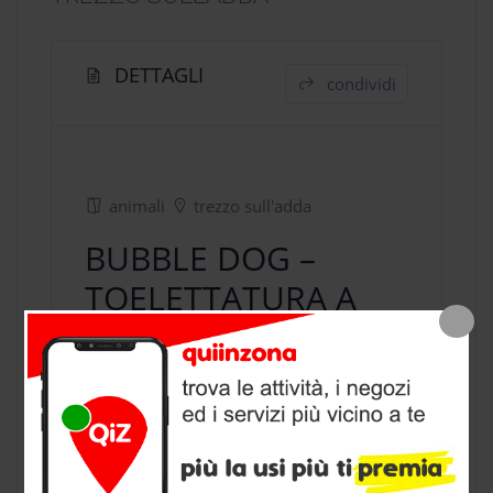
DETTAGLI
condividi
animali
trezzo sull'adda
BUBBLE DOG –
TOELETTATURA A
TREZZO SULL’ADDA
negozio animali
a Trezzo sull'Adda,
provincia di Milano