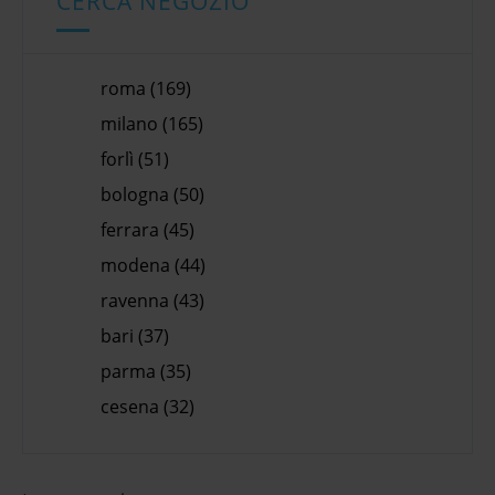
CERCA NEGOZIO
roma (169)
milano (165)
forlì (51)
bologna (50)
ferrara (45)
modena (44)
ravenna (43)
bari (37)
parma (35)
cesena (32)