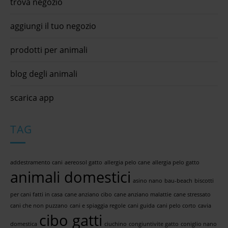
trova negozio
aggiungi il tuo negozio
prodotti per animali
blog degli animali
scarica app
TAG
addestramento cani
aereosol gatto
allergia pelo cane
allergia pelo gatto
animali domestici
asino nano
bau-beach
biscotti
per cani fatti in casa
cane anziano cibo
cane anziano malattie
cane stressato
cani che non puzzano
cani e spiaggia regole
cani guida
cani pelo corto
cavia
cibo gatti
domestica
ciuchino
congiuntivite gatto
coniglio nano