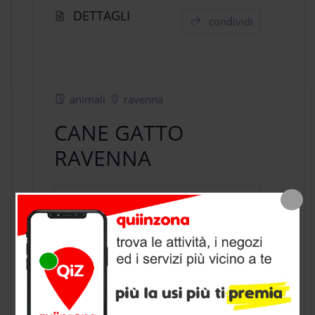
DETTAGLI
condividi
animali
ravenna
CANE GATTO
RAVENNA
negozio animali
a Ravenna, provincia
di Ravenna