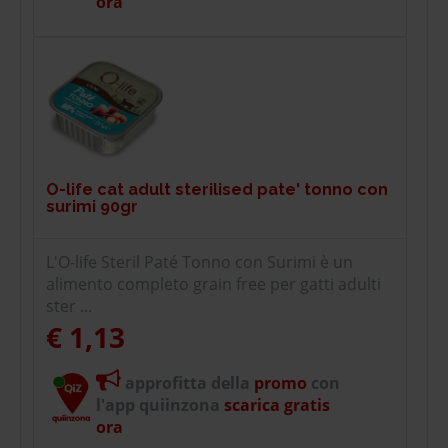
ora
O-life cat adult sterilised pate' tonno con
surimi 90gr
L'O-life Steril Paté Tonno con Surimi è un
alimento completo grain free per gatti adulti
ster ...
€ 1,13
approfitta della
promo
con
l'app quiinzona
scarica gratis
ora