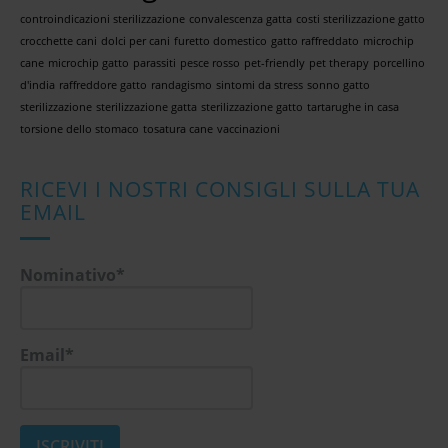
controindicazioni sterilizzazione
convalescenza gatta
costi sterilizzazione gatto
crocchette cani
dolci per cani
furetto domestico
gatto raffreddato
microchip
cane
microchip gatto
parassiti
pesce rosso
pet-friendly
pet therapy
porcellino
d'india
raffreddore gatto
randagismo
sintomi da stress
sonno gatto
sterilizzazione
sterilizzazione gatta
sterilizzazione gatto
tartarughe in casa
torsione dello stomaco
tosatura cane
vaccinazioni
RICEVI I NOSTRI CONSIGLI SULLA TUA
EMAIL
Nominativo*
Email*