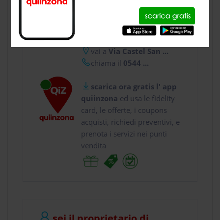
CONTATTI
usa gratis quiinzona e :
vai a
Via Castel San ...
chiama il
0544 ...
scarica ora gratis l' app
quiinzona
ed usa le fidelity
card, le offerte, i coupons
acquisti, richiedi preventivi, e
prenota i servizi nei punti
vendita
sei il proprietario di