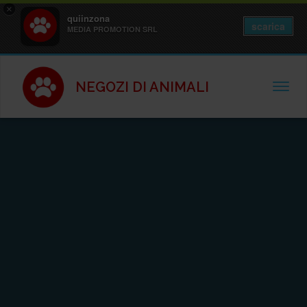
×
quiinzona
scarica
MEDIA PROMOTION SRL
NEGOZI DI ANIMALI
TOGGL