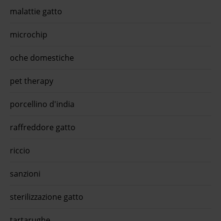
ior
malattie gatto
i
e'
microchip
imi è
€ 1,13
is
oche domestiche
pet therapy
porcellino d'india
raffreddore gatto
riccio
sanzioni
sterilizzazione gatto
tartarughe