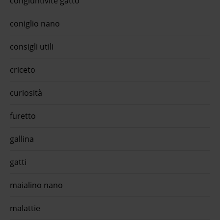
congiuntivite gatto
coniglio nano
 con
 ogni
consigli utili
o viva
nua a
ail*
criceto
help
curiosità
ofitta
 cat
furetto
leto
romo
gallina
diet -
i di
gatti
promo
o in
es 75
maialino nano
dolce
malattie
is