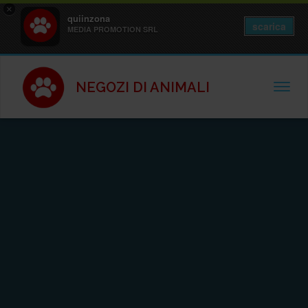
×
quiinzona
scarica
MEDIA PROMOTION SRL
NEGOZI DI ANIMALI
TOGGL