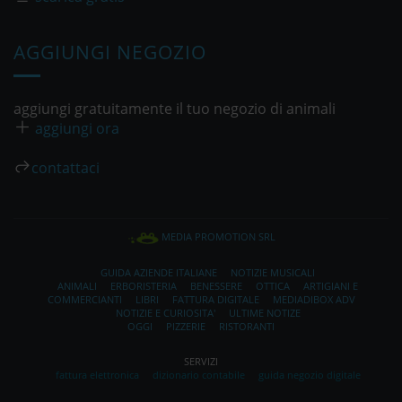
AGGIUNGI NEGOZIO
aggiungi gratuitamente il tuo negozio di animali
aggiungi ora
contattaci
MEDIA PROMOTION SRL
GUIDA AZIENDE ITALIANE
NOTIZIE MUSICALI
ANIMALI
ERBORISTERIA
BENESSERE
OTTICA
ARTIGIANI E
COMMERCIANTI
LIBRI
FATTURA DIGITALE
MEDIADIBOX ADV
NOTIZIE E CURIOSITA'
ULTIME NOTIZE
OGGI
PIZZERIE
RISTORANTI
SERVIZI
fattura elettronica
dizionario contabile
guida negozio digitale