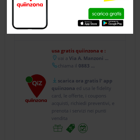
CONTATTI
usa gratis quiinzona e :
vai a
Via A. Manzoni ...
chiama il
0883 ...
scarica ora gratis l' app
quiinzona
ed usa le fidelity
card, le offerte, i coupons
acquisti, richiedi preventivi, e
prenota i servizi nei punti
vendita