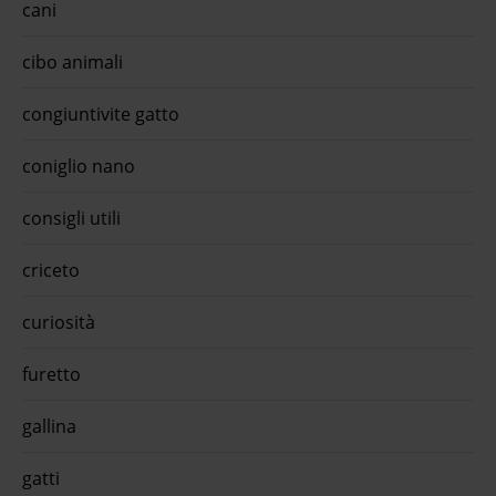
cani
con l
medi
Medi
cibo animali
compl
promo
soffi
congiuntivite gatto
crocc
Erbe
coniglio nano
per .
scari
olive
consigli utili
compl
della
adult
criceto
Paté 
per g
quiin
curiosità
furetto
gallina
gatti