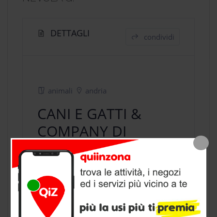
DETTAGLI
condividi
animali
andria
CANI E GATTI &
COMPANY DI
NEVOLA G.
negozio animali
a Andria, provincia
di Barletta Andria Trani