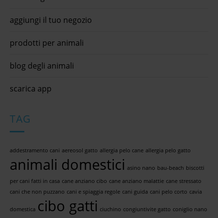
aggiungi il tuo negozio
prodotti per animali
blog degli animali
scarica app
TAG
addestramento cani
aereosol gatto
allergia pelo cane
allergia pelo gatto
animali domestici
asino nano
bau-beach
biscotti
per cani fatti in casa
cane anziano cibo
cane anziano malattie
cane stressato
cani che non puzzano
cani e spiaggia regole
cani guida
cani pelo corto
cavia
cibo gatti
domestica
ciuchino
congiuntivite gatto
coniglio nano