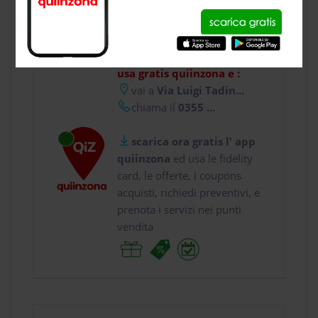
CONTATTI
usa gratis quiinzona e :
vai a
Via Luigi Tadin...
chiama il
0355 ...
scarica ora gratis l' app
quiinzona
ed usa le fidelity
card, le offerte, i coupons
acquisti, richiedi preventivi, e
prenota i servizi nei punti
vendita