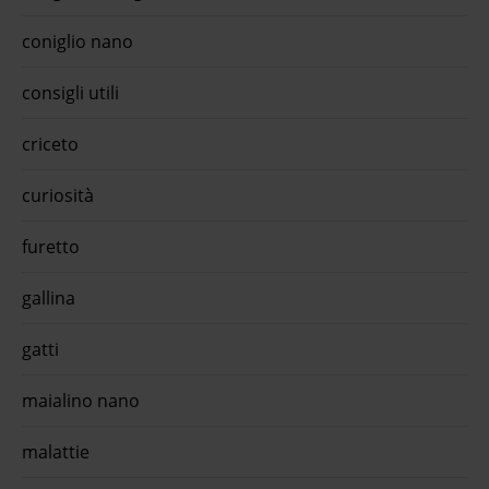
sopra
anima
coniglio nano
Nomin
consigli utili
is
s big
'acqua
criceto
ico
t per
curiosità
dolce
furetto
is
gallina
gatti
maialino nano
malattie