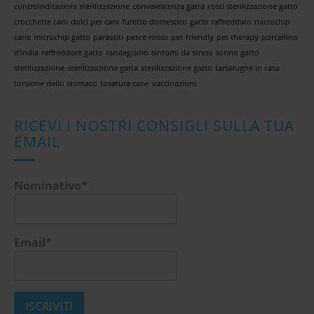
controindicazioni sterilizzazione
convalescenza gatta
costi sterilizzazione gatto
crocchette cani
dolci per cani
furetto domestico
gatto raffreddato
microchip
cane
microchip gatto
parassiti
pesce rosso
pet-friendly
pet therapy
porcellino
d'india
raffreddore gatto
randagismo
sintomi da stress
sonno gatto
sterilizzazione
sterilizzazione gatta
sterilizzazione gatto
tartarughe in casa
torsione dello stomaco
tosatura cane
vaccinazioni
RICEVI I NOSTRI CONSIGLI SULLA TUA
EMAIL
Nominativo*
Email*