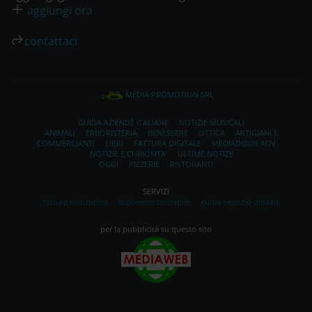
aggiungi ora
contattaci
MEDIA PROMOTION SRL
GUIDA AZIENDE ITALIANE
NOTIZIE MUSICALI
ANIMALI
ERBORISTERIA
BENESSERE
OTTICA
ARTIGIANI E
COMMERCIANTI
LIBRI
FATTURA DIGITALE
MEDIADIBOX ADV
NOTIZIE E CURIOSITA'
ULTIME NOTIZE
OGGI
PIZZERIE
RISTORANTI
SERVIZI
fattura elettronica
dizionario contabile
guida negozio digitale
per la pubblicità su questo sito