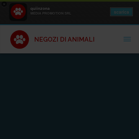
×
quiinzona
scarica
MEDIA PROMOTION SRL
NEGOZI DI ANIMALI
TOGGL