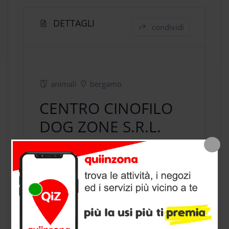
DETTAGLI
condividi
animali
bergamo
CENTRO CINOFILO
DOG ZONE S.R.L.
negozio animali
a Bergamo,
provincia di Bergamo