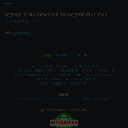
aggiungi gratuitamente il tuo negozio di animali
aggiungi ora
contattaci
MEDIA PROMOTION SRL
GUIDA AZIENDE ITALIANE
NOTIZIE MUSICALI
ANIMALI
ERBORISTERIA
BENESSERE
OTTICA
ARTIGIANI E
COMMERCIANTI
LIBRI
FATTURA DIGITALE
MEDIADIBOX ADV
NOTIZIE E CURIOSITA'
ULTIME NOTIZE
OGGI
PIZZERIE
RISTORANTI
SERVIZI
fattura elettronica
dizionario contabile
guida negozio digitale
per la pubblicità su questo sito