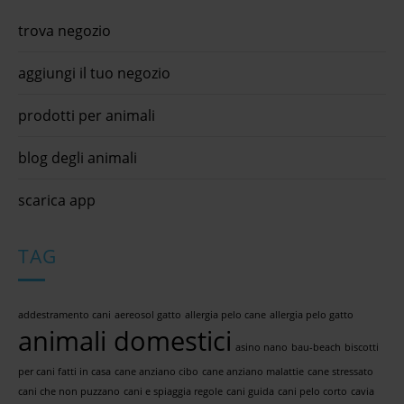
trova negozio
aggiungi il tuo negozio
prodotti per animali
blog degli animali
scarica app
TAG
addestramento cani
aereosol gatto
allergia pelo cane
allergia pelo gatto
animali domestici
asino nano
bau-beach
biscotti
per cani fatti in casa
cane anziano cibo
cane anziano malattie
cane stressato
cani che non puzzano
cani e spiaggia regole
cani guida
cani pelo corto
cavia