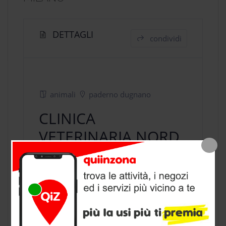
DETTAGLI
condividi
animali
paderno dugnano
CLINICA
VETERINARIA NORD
MILANO
negozio animali
a Paderno Dugnano,
provincia di Milano