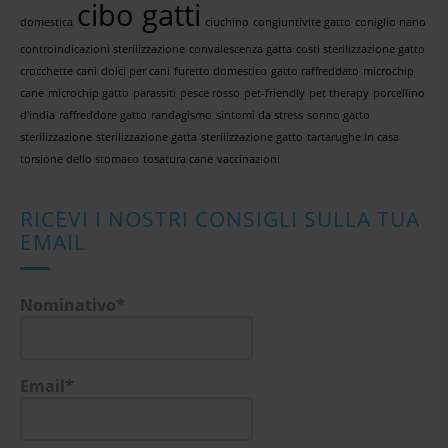
cibo gatti
domestica
ciuchino
congiuntivite gatto
coniglio nano
controindicazioni sterilizzazione
convalescenza gatta
costi sterilizzazione gatto
crocchette cani
dolci per cani
furetto domestico
gatto raffreddato
microchip
cane
microchip gatto
parassiti
pesce rosso
pet-friendly
pet therapy
porcellino
d'india
raffreddore gatto
randagismo
sintomi da stress
sonno gatto
sterilizzazione
sterilizzazione gatta
sterilizzazione gatto
tartarughe in casa
torsione dello stomaco
tosatura cane
vaccinazioni
RICEVI I NOSTRI CONSIGLI SULLA TUA
EMAIL
Nominativo*
Email*