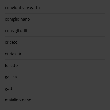
er
congiuntivite gatto
ollo
coniglio nano
r all
consigli utili
ro lo
ento
omo
criceto
35 gr
curiosità
 ...€
furetto
manzo
g
00%
gallina
nzona
gatti
o
omo
maialino nano
eril
to