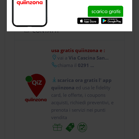
CONTATTI
usa gratis quiinzona e :
vai a
Via Cascina San...
chiama il
0291 ...
scarica ora gratis l' app
quiinzona
ed usa le fidelity
card, le offerte, i coupons
acquisti, richiedi preventivi, e
prenota i servizi nei punti
vendita