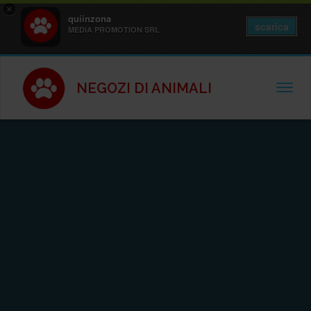
×
quiinzona
scarica
MEDIA PROMOTION SRL
NEGOZI DI ANIMALI
TOGGL