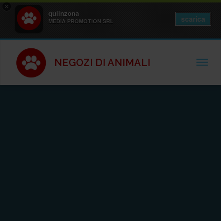
×
quiinzona
scarica
MEDIA PROMOTION SRL
NEGOZI DI ANIMALI
TOGGL