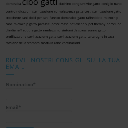
cibo gatti
domestica
ciuchino
congiuntivite gatto
coniglio nano
controindicazioni sterilizzazione
convalescenza gatta
costi sterilizzazione gatto
crocchette cani
dolci per cani
furetto domestico
gatto raffreddato
microchip
cane
microchip gatto
parassiti
pesce rosso
pet-friendly
pet therapy
porcellino
d'india
raffreddore gatto
randagismo
sintomi da stress
sonno gatto
sterilizzazione
sterilizzazione gatta
sterilizzazione gatto
tartarughe in casa
torsione dello stomaco
tosatura cane
vaccinazioni
RICEVI I NOSTRI CONSIGLI SULLA TUA
EMAIL
Nominativo*
Email*