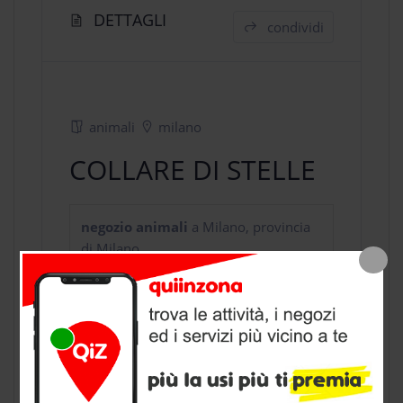
DETTAGLI
condividi
animali
milano
COLLARE DI STELLE
negozio animali
a Milano, provincia
di Milano
CONTATTI