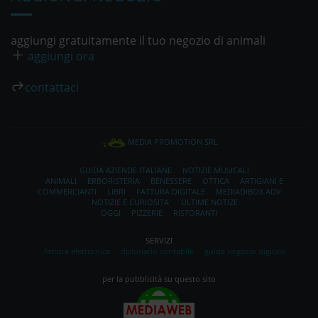
aggiungi gratuitamente il tuo negozio di animali
aggiungi ora
contattaci
MEDIA PROMOTION SRL
GUIDA AZIENDE ITALIANE
NOTIZIE MUSICALI
ANIMALI
ERBORISTERIA
BENESSERE
OTTICA
ARTIGIANI E
COMMERCIANTI
LIBRI
FATTURA DIGITALE
MEDIADIBOX ADV
NOTIZIE E CURIOSITA'
ULTIME NOTIZE
OGGI
PIZZERIE
RISTORANTI
SERVIZI
fattura elettronica
dizionario contabile
guida negozio digitale
per la pubblicità su questo sito