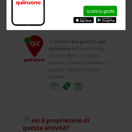
usa gratis quiinzona e :
vai a
Via A. D'Aosta ...
chiama il
0229 ...
scarica ora gratis l' app
quiinzona
ed usa le fidelity
card, le offerte, i coupons
acquisti, richiedi preventivi, e
prenota i servizi nei punti
vendita
sei il proprietario di
questa attività?