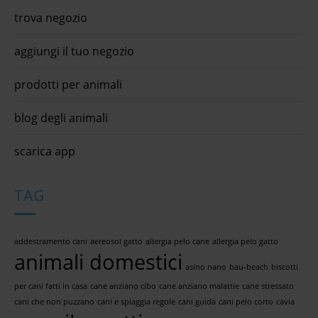
trova negozio
aggiungi il tuo negozio
prodotti per animali
blog degli animali
scarica app
TAG
addestramento cani
aereosol gatto
allergia pelo cane
allergia pelo gatto
animali domestici
asino nano
bau-beach
biscotti
per cani fatti in casa
cane anziano cibo
cane anziano malattie
cane stressato
cani che non puzzano
cani e spiaggia regole
cani guida
cani pelo corto
cavia