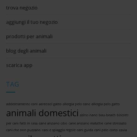
trova negozio
aggiungi il tuo negozio
prodotti per animali
blog degli animali
scarica app
TAG
addestramento cani
aereosol gatto
allergia pelo cane
allergia pelo gatto
animali domestici
asino nano
bau-beach
biscotti
per cani fatti in casa
cane anziano cibo
cane anziano malattie
cane stressato
cani che non puzzano
cani e spiaggia regole
cani guida
cani pelo corto
cavia