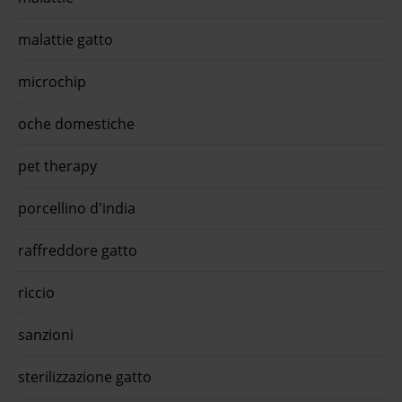
lo specialista senior all breeds grain free agnello 10 kg -
crocchette m ...Monopro lo specialista Senior All Breeds
malattie gatto
Grain Free Agnello è l'alimento secco per cani senior dai ...€
58,79 approfitta della promo con l'app quiinzona scarica
gratis ora
microchip
oche domestiche
pet therapy
porcellino d'india
raffreddore gatto
riccio
sanzioni
sterilizzazione gatto