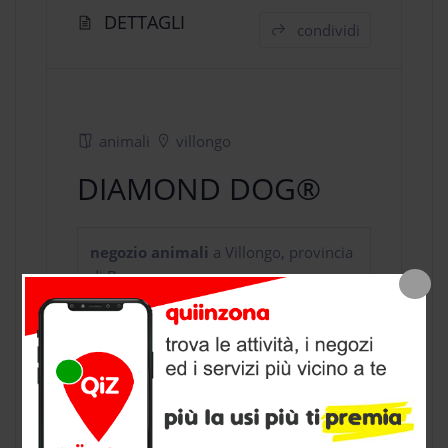
DETTAGLI
condividi
animali
villongo
DIAMOND DOG®
negozio animali
a Villongo, provincia
di Bergamo
CONTATTI