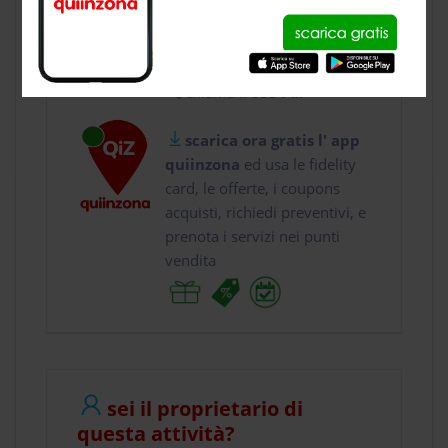
usa gratis quiinzona e :
vai a
Viale Aldo Moro...
chiama il
0351 ...
scarica ora gratis l' app
quiinzona
ed usa le fidelity
card, le offerte, i coupons
acquisti, richiedi preventivi, e
prenota i servizi nei punti
vendita
sei il proprietario di
questa attività?