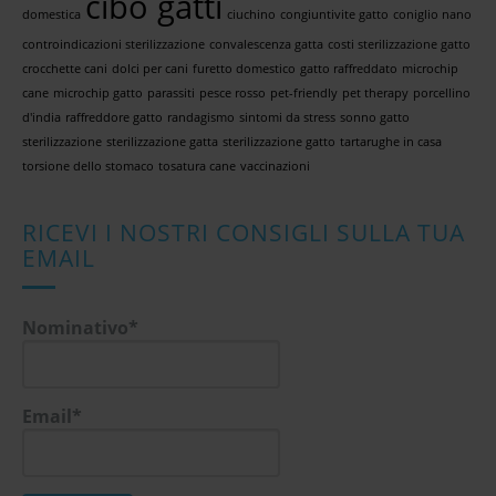
cibo gatti
domestica
ciuchino
congiuntivite gatto
coniglio nano
controindicazioni sterilizzazione
convalescenza gatta
costi sterilizzazione gatto
crocchette cani
dolci per cani
furetto domestico
gatto raffreddato
microchip
cane
microchip gatto
parassiti
pesce rosso
pet-friendly
pet therapy
porcellino
d'india
raffreddore gatto
randagismo
sintomi da stress
sonno gatto
sterilizzazione
sterilizzazione gatta
sterilizzazione gatto
tartarughe in casa
torsione dello stomaco
tosatura cane
vaccinazioni
RICEVI I NOSTRI CONSIGLI SULLA TUA
EMAIL
Nominativo*
Email*