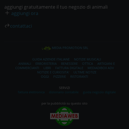
aggiungi gratuitamente il tuo negozio di animali
aggiungi ora
contattaci
MEDIA PROMOTION SRL
GUIDA AZIENDE ITALIANE
NOTIZIE MUSICALI
ANIMALI
ERBORISTERIA
BENESSERE
OTTICA
ARTIGIANI E
COMMERCIANTI
LIBRI
FATTURA DIGITALE
MEDIADIBOX ADV
NOTIZIE E CURIOSITA'
ULTIME NOTIZE
OGGI
PIZZERIE
RISTORANTI
SERVIZI
fattura elettronica
dizionario contabile
guida negozio digitale
per la pubblicità su questo sito