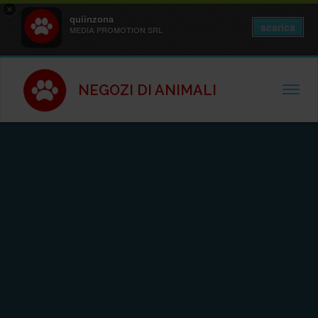
×
quiinzona
scarica
MEDIA PROMOTION SRL
NEGOZI DI ANIMALI
TOGGL