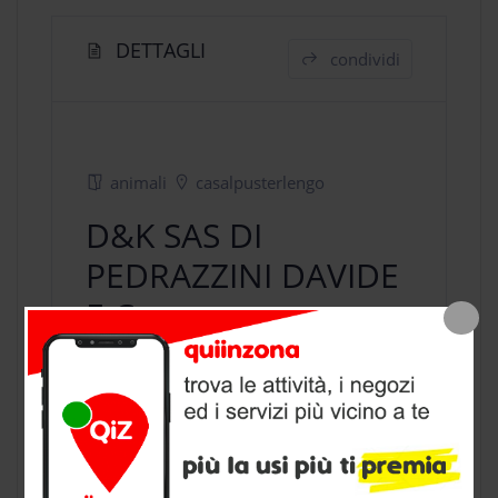
DETTAGLI
condividi
animali
casalpusterlengo
D&K SAS DI
PEDRAZZINI DAVIDE
E C
negozio animali
a Casalpusterlengo,
provincia di Lodi