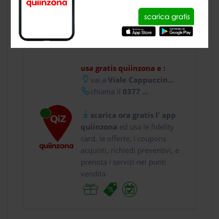
CONTATTI
usa gratis quiinzona e :
vai a
Viale Cappuccin...
chiama il
0377 ...
scarica ora gratis l' app
quiinzona
ed usa le fidelity
card, le offerte, i coupons
acquisti, richiedi preventivi, e
prenota i servizi nei punti
vendita