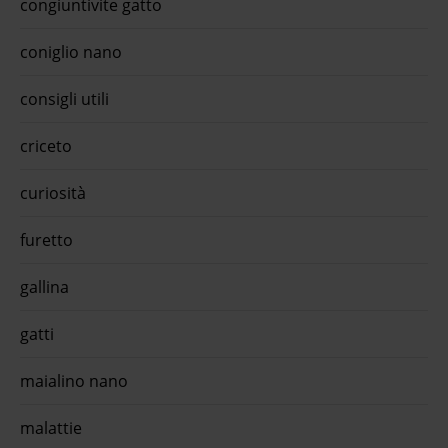
congiuntivite gatto
la nostra app quiinzona e leggere nuovi consigli e curiosita'
su animali, ottica, erboristeria, benessere, etc e trovare
anche il negozio di animali più vicino a te scarica gratis ora,
coniglio nano
ed usa le fidelity card, le offerte, i coupon e buoni acquisto e
prenota i servizi disponibili hai un negozio di animali ?
aggiungilo su negozioanimaliinzona.it segui quiinzona
consigli utili
criceto
curiosità
furetto
gallina
gatti
maialino nano
malattie