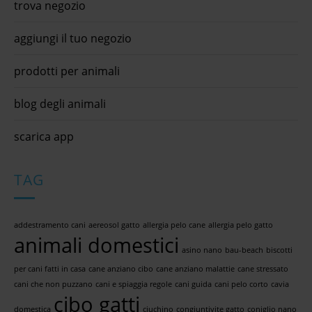
trova negozio
aggiungi il tuo negozio
prodotti per animali
blog degli animali
scarica app
TAG
addestramento cani
aereosol gatto
allergia pelo cane
allergia pelo gatto
animali domestici
asino nano
bau-beach
biscotti
per cani fatti in casa
cane anziano cibo
cane anziano malattie
cane stressato
cani che non puzzano
cani e spiaggia regole
cani guida
cani pelo corto
cavia
cibo gatti
domestica
ciuchino
congiuntivite gatto
coniglio nano