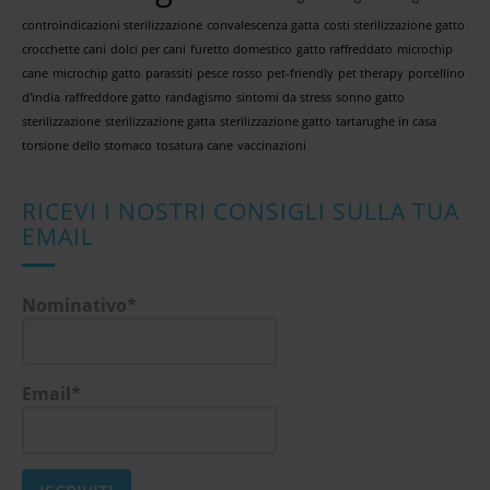
controindicazioni sterilizzazione
convalescenza gatta
costi sterilizzazione gatto
crocchette cani
dolci per cani
furetto domestico
gatto raffreddato
microchip
cane
microchip gatto
parassiti
pesce rosso
pet-friendly
pet therapy
porcellino
d'india
raffreddore gatto
randagismo
sintomi da stress
sonno gatto
sterilizzazione
sterilizzazione gatta
sterilizzazione gatto
tartarughe in casa
torsione dello stomaco
tosatura cane
vaccinazioni
RICEVI I NOSTRI CONSIGLI SULLA TUA
EMAIL
Nominativo*
Email*