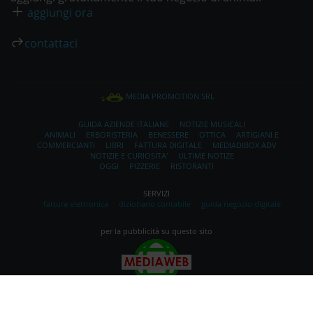
aggiungi ora
contattaci
MEDIA PROMOTION SRL
GUIDA AZIENDE ITALIANE
NOTIZIE MUSICALI
ANIMALI
ERBORISTERIA
BENESSERE
OTTICA
ARTIGIANI E
COMMERCIANTI
LIBRI
FATTURA DIGITALE
MEDIADIBOX ADV
NOTIZIE E CURIOSITA'
ULTIME NOTIZE
OGGI
PIZZERIE
RISTORANTI
SERVIZI
fattura elettronica
dizionario contabile
guida negozio digitale
per la pubblicità su questo sito