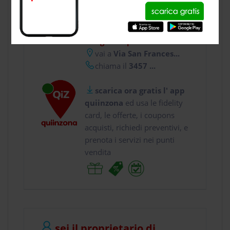
CONTATTI
usa gratis quiinzona e :
vai a
Via San Frances...
chiama il
3457 ...
scarica ora gratis l' app
quiinzona
ed usa le fidelity
card, le offerte, i coupons
acquisti, richiedi preventivi, e
prenota i servizi nei punti
vendita
sei il proprietario di