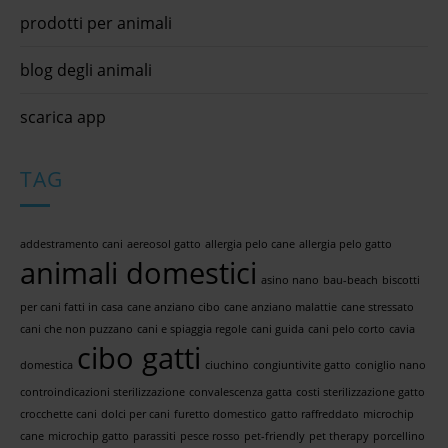
prodotti per animali
blog degli animali
scarica app
TAG
addestramento cani
aereosol gatto
allergia pelo cane
allergia pelo gatto
animali domestici
asino nano
bau-beach
biscotti
per cani fatti in casa
cane anziano cibo
cane anziano malattie
cane stressato
cani che non puzzano
cani e spiaggia regole
cani guida
cani pelo corto
cavia
cibo gatti
domestica
ciuchino
congiuntivite gatto
coniglio nano
controindicazioni sterilizzazione
convalescenza gatta
costi sterilizzazione gatto
crocchette cani
dolci per cani
furetto domestico
gatto raffreddato
microchip
cane
microchip gatto
parassiti
pesce rosso
pet-friendly
pet therapy
porcellino