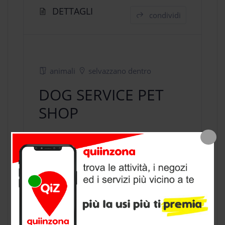
DETTAGLI
condividi
animali
selvazzano dentro
DOG SERVICE PET
SHOP
negozio animali
a Selvazzano Dentro,
provincia di Padova