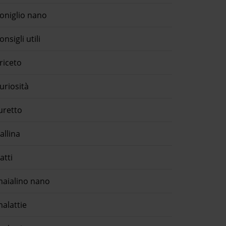
oniglio nano
onsigli utili
riceto
uriosità
uretto
allina
atti
aialino nano
alattie