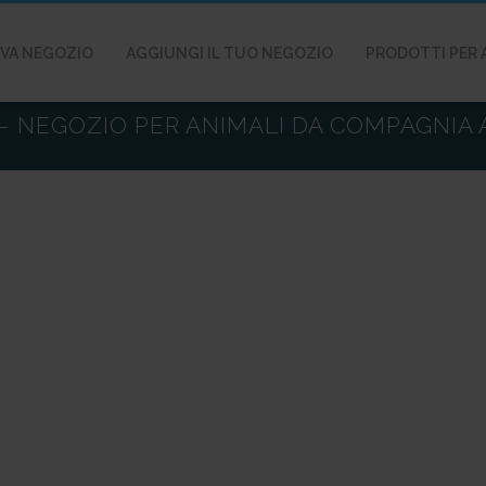
VA NEGOZIO
AGGIUNGI IL TUO NEGOZIO
PRODOTTI PER 
– NEGOZIO PER ANIMALI DA COMPAGNIA 