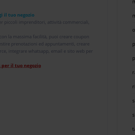
m
i il tuo negozio
m
r piccoli imprenditori, attività commerciali,
o
i con la massima facilità, puoi creare coupon
p
 gestire prenotazioni ed appuntamenti, creare
rce, integrare whatsapp, email e sito web per
p
per il tuo negozio
r
r
s
s
t