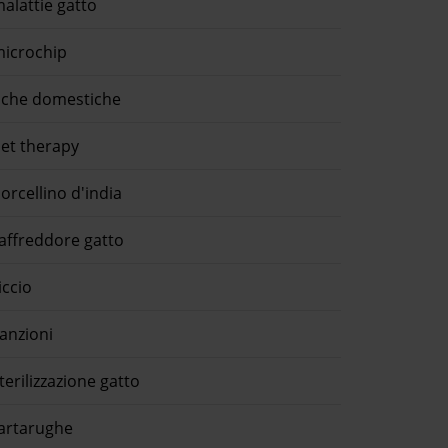
alattie gatto
icrochip
che domestiche
et therapy
orcellino d'india
affreddore gatto
iccio
anzioni
terilizzazione gatto
artarughe