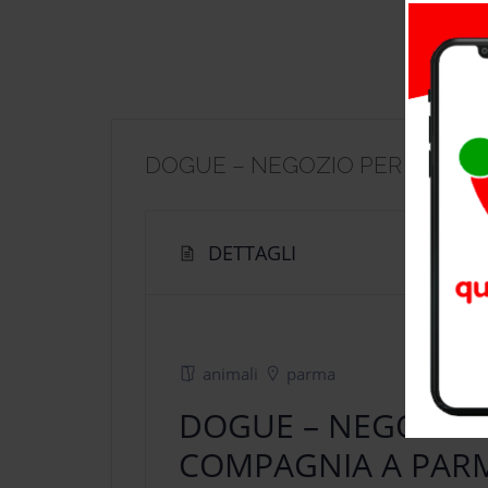
DOGUE – NEGOZIO PER ANIMAL
DETTAGLI
animali
parma
DOGUE – NEGOZIO 
COMPAGNIA A PAR