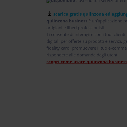
disponibile
: usi subito i servizi offerti
scarica gratis quiinzona ed aggiung
quiinzona business
è un'applicazione pe
artigiani e liberi professionisti.
Ti consente di interagire con i tuoi client
digitali per offerte su prodotti e servizi,
fidelity card, promuovere il tuo e-comme
rispondere alle domande degli utenti.
scopri come usare quiinzona business 