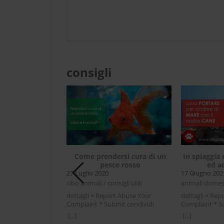
consigli
Come prendersi cura di un
In spiaggia 
pesce rosso
ed a
27 Luglio 2020
17 Giugno 202
e del gatto, cos’è
cibo animali / consigli utili
animali domesti
to costa?
dettagli × Report Abuse Your
dettagli × Rep
Complaint * Submit condividi
Complaint * S
riosità / gatti /
Facebook Twitter LinkedIn Come
Facebook Twit
ilizzazione gatto
[...]
[...]
prendersi cura di un pesce
spiaggia con il