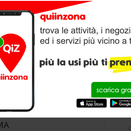
I DA COMPAGNIA A PARMA
V
P
condividi
PER ANIMALI DA
MA