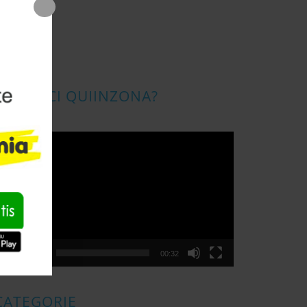
CONOSCI QUIINZONA?
ideo
layer
00:00
00:32
CATEGORIE