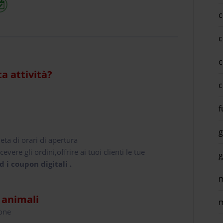
c
c
c
ta attività?
c
f
g
leta di orari di apertura
cevere gli ordini,offrire ai tuoi clienti le tue
g
d i coupon digitali .
m
i animali
m
hone