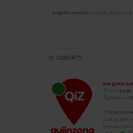
negozio animali
a Parma, provincia d
CONTATTI
usa gratis qu
vai a
Largo 
chiama il
05
scarica ora
card, le offert
prenota i servi