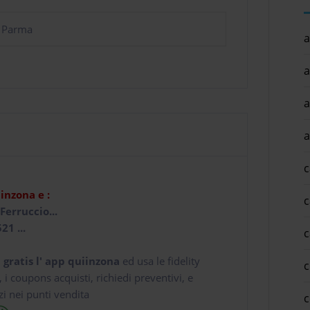
i Parma
a
a
a
a
c
iinzona e :
c
Ferruccio...
21 ...
c
 gratis l' app
quiinzona
ed usa le fidelity
c
e, i coupons acquisti, richiedi preventivi, e
zi nei punti vendita
c