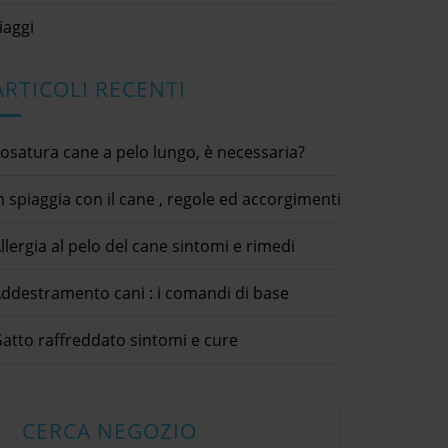
iaggi
ARTICOLI RECENTI
osatura cane a pelo lungo, è necessaria?
n spiaggia con il cane , regole ed accorgimenti
llergia al pelo del cane sintomi e rimedi
ddestramento cani : i comandi di base
ndersi cura di un
In spiaggia con il cane , regole
esce rosso
ed accorgimenti
atto raffreddato sintomi e cure
20
17 Giugno 2021
Sterilizz
 consigli utili
animali domestici / cani / curiosità
e
2 Ottobre 
eport Abuse Your
dettagli × Report Abuse Your
Submit condividi
Complaint * Submit condividi
consigli util
itter LinkedIn Come
Facebook Twitter LinkedIn In
microchip /
CERCA NEGOZIO
[...]
ra di un pesce
spiaggia con il cane , regole ed