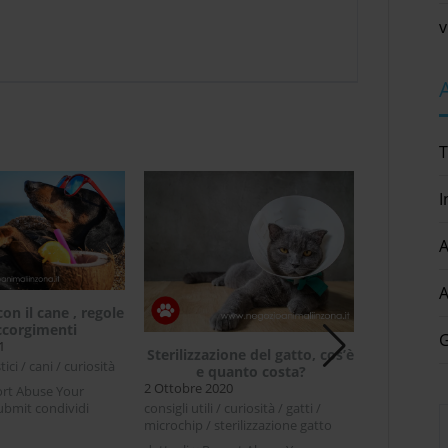
v
T
I
A
A
con il cane , regole
Come pre
ccorgimenti
p
G
1
27 Luglio 20
Sterilizzazione del gatto, cos’è
ci / cani / curiosità
cibo animali /
e quanto costa?
2 Ottobre 2020
ort Abuse Your
dettagli × R
ubmit condividi
Complaint * 
consigli utili / curiosità / gatti /
ter LinkedIn In
Facebook Tw
microchip / sterilizzazione gatto
[...]
 cane , regole ed
prendersi cu