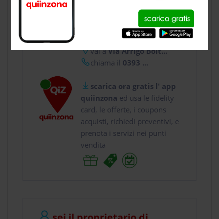
CONTATTI
usa gratis quiinzona e :
vai a
Via Arrigo Boit...
chiama il
0393 ...
scarica ora gratis l' app
quiinzona
ed usa le fidelity
card, le offerte, i coupons
acquisti, richiedi preventivi, e
prenota i servizi nei punti
vendita
sei il proprietario di