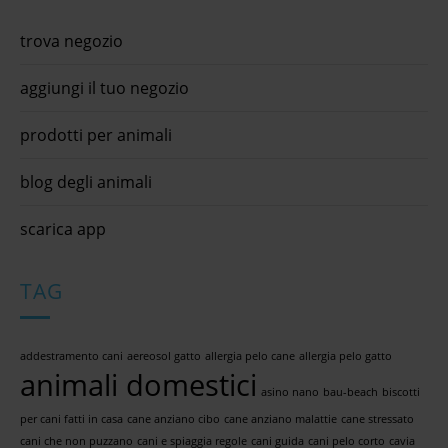
trova negozio
aggiungi il tuo negozio
prodotti per animali
blog degli animali
scarica app
TAG
addestramento cani
aereosol gatto
allergia pelo cane
allergia pelo gatto
animali domestici
asino nano
bau-beach
biscotti
per cani fatti in casa
cane anziano cibo
cane anziano malattie
cane stressato
cani che non puzzano
cani e spiaggia regole
cani guida
cani pelo corto
cavia