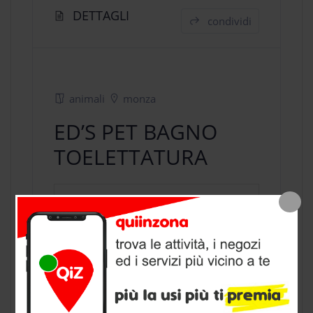
DETTAGLI
condividi
animali
monza
ED’S PET BAGNO
TOELETTATURA
negozio animali
a Monza, provincia
di Monza Brianza