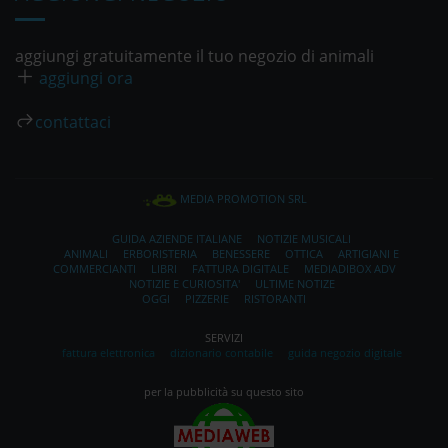
aggiungi gratuitamente il tuo negozio di animali
aggiungi ora
contattaci
MEDIA PROMOTION SRL
GUIDA AZIENDE ITALIANE
NOTIZIE MUSICALI
ANIMALI
ERBORISTERIA
BENESSERE
OTTICA
ARTIGIANI E
COMMERCIANTI
LIBRI
FATTURA DIGITALE
MEDIADIBOX ADV
NOTIZIE E CURIOSITA'
ULTIME NOTIZE
OGGI
PIZZERIE
RISTORANTI
SERVIZI
fattura elettronica
dizionario contabile
guida negozio digitale
per la pubblicità su questo sito