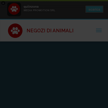
×
quiinzona
scarica
MEDIA PROMOTION SRL
NEGOZI DI ANIMALI
TOGGL