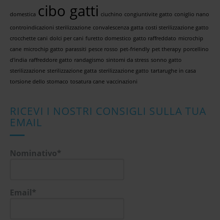
cibo gatti
domestica
ciuchino
congiuntivite gatto
coniglio nano
controindicazioni sterilizzazione
convalescenza gatta
costi sterilizzazione gatto
crocchette cani
dolci per cani
furetto domestico
gatto raffreddato
microchip
cane
microchip gatto
parassiti
pesce rosso
pet-friendly
pet therapy
porcellino
d'india
raffreddore gatto
randagismo
sintomi da stress
sonno gatto
sterilizzazione
sterilizzazione gatta
sterilizzazione gatto
tartarughe in casa
torsione dello stomaco
tosatura cane
vaccinazioni
RICEVI I NOSTRI CONSIGLI SULLA TUA
EMAIL
Nominativo*
Email*